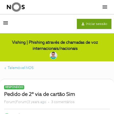
Menu
Iniciar sessão
Vishing | Phishing através de chamadas de voz
internacionais/nacionais
Telemóvel NOS
RESPONDIDO
Pedido de 2º via de cartão Sim
Forum|Forum|3 years ago
3 comentários