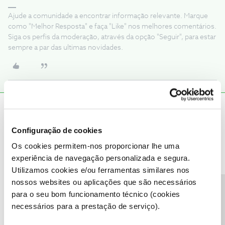
Ajude a comunidade a encontrar informação relevante. Marque
como "Melhor Resposta" e faça "Like" nos melhores comentários.
Siga os perfis da moderação, através da opção "Seguir", para estar
sempre a par das ultimas novidades.
Hilário dos Anjos
Forum|Forum|3 years ago
H
Que documentos e informação são necessários para pedir 2ª via
Configuração de cookies
de cartão sim?
Os cookies permitem-nos proporcionar lhe uma
experiência de navegação personalizada e segura.
Obrigada
Utilizamos cookies e/ou ferramentas similares nos
nossos websites ou aplicações que são necessários
Precisa de ajuda?
para o seu bom funcionamento técnico (cookies
necessários para a prestação de serviço).