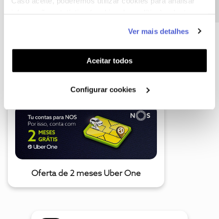
Caso aceite, poderemos utilizar cookies para analisar
informação estatística (cookies de analítica), adaptar
este serviço às suas preferências e apresentar-lhe
Ver mais detalhes
funcionalidades (cookies de personalização e
funcionalidade) e adaptar anúncios aos seus interesses
A poupança que COMBINA
(cookies de publicidade personalizada). Pode gerir a
Aceitar todos
utilização dos cookies clicando em "
Configurar
Cookies
".
Configurar cookies
Oferta de 2 meses Uber One