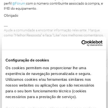
perfil
@Fórum
com o número contribuinte associado à compra, e
IMEI do equipamento.
Obrigado
Ajude a comunidade a encontrar informação relevante. Marque
como "Melhor Resposta" e faça "Like" nos melhores comentários.
Siga os perfis da moderação, através da opção "Seguir", para estar
sempre a par das ultimas novidades.
Configuração de cookies
Os cookies permitem-nos proporcionar lhe uma
experiência de navegação personalizada e segura.
Utilizamos cookies e/ou ferramentas similares nos
nossos websites ou aplicações que são necessários
Precisa de ajuda?
para o seu bom funcionamento técnico (cookies
necessários para a prestação de serviço).