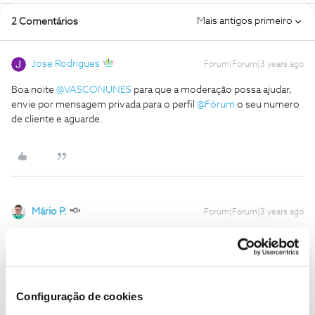
Mais antigos primeiro
2 Comentários
Jose Rodrigues
Forum|Forum|3 years ago
Boa noite
@VASCONUNES
para que a moderação possa ajudar,
envie por mensagem privada para o perfil
@Fórum
o seu numero
de cliente e aguarde.
Mário P.
Forum|Forum|3 years ago
Boa noite
@VASCONUNES
,
O
@Jose Rodrigues
deu uma boa ajuda.
Envie-nos, por favor, uma mensagem privada com o seu número
de cliente para o perfil
@Fórum
, como sugerido pelo
@Jose
Configuração de cookies
Rodrigues
.