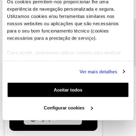
Obrigado
Os cookies permitem-nos proporcionar lhe uma
experiência de navegação personalizada e segura.
Utilizamos cookies e/ou ferramentas similares nos
Ajude a comunidade a encontrar informação relevante. Marque
nossos websites ou aplicações que são necessários
como "Melhor Resposta" e faça "Like" nos melhores comentários.
Precisa de ajuda?
para o seu bom funcionamento técnico (cookies
necessários para a prestação de serviço).
Caso aceite, poderemos utilizar cookies para analisar
informação estatística (cookies de analítica), adaptar
este serviço às suas preferências e apresentar-lhe
Ver mais detalhes
funcionalidades (cookies de personalização e
funcionalidade) e adaptar anúncios aos seus interesses
(cookies de publicidade personalizada). Pode gerir a
Aceitar todos
utilização dos cookies clicando em "
Configurar
Cookies
".
Configurar cookies