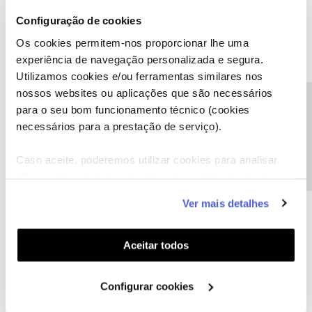
prestações remanescentes
Configuração de cookies
A minha esposa pretendia liquidar, para adquirir na NOS um novo
iPhone 14 Pro e iniciar novo plano de prestações
Os cookies permitem-nos proporcionar lhe uma
Mas enfim… são as regras da NOS, neste caso em concreto, acho
experiência de navegação personalizada e segura.
que uma análise casuística faria sentido.
Utilizamos cookies e/ou ferramentas similares nos
nossos websites ou aplicações que são necessários
Precisa de ajuda?
para o seu bom funcionamento técnico (cookies
Obrigado
necessários para a prestação de serviço).
Caso aceite, poderemos utilizar cookies para analisar
informação estatística (cookies de analítica), adaptar
este serviço às suas preferências e apresentar-lhe
Ver mais detalhes
funcionalidades (cookies de personalização e
funcionalidade) e adaptar anúncios aos seus interesses
(cookies de publicidade personalizada). Pode gerir a
Aceitar todos
Jose Rodrigues
Forum|Forum|3 years ago
utilização dos cookies clicando em "
Configurar
Boa tarde
Cookies
".
Configurar cookies
Acho lamentável não se poder liquidar antecipadamente as
prestações remanescentes