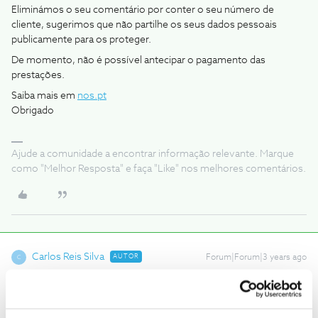
Eliminámos o seu comentário por conter o seu número de
cliente, sugerimos que não partilhe os seus dados pessoais
publicamente para os proteger.
De momento, não é possível antecipar o pagamento das
prestações.
Saiba mais em
nos.pt
Obrigado
Ajude a comunidade a encontrar informação relevante. Marque
como "Melhor Resposta" e faça "Like" nos melhores comentários.
Carlos Reis Silva
AUTOR
Forum|Forum|3 years ago
C
Boa tarde
Acho lamentável não se poder liquidar antecipadamente as