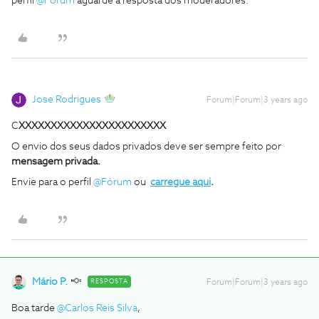
perfil
@Fórum
aguarde a resposta dos moderadores.
Jose Rodrigues
Forum|Forum|3 years ago
C
XXXXXXXXXXXXXXXXXXXXXXX
O envio dos seus dados privados deve ser sempre feito por
mensagem privada.
Envie para o perfil
@Fórum
ou
carregue aqui
.
Mário P.
RESPOSTA
Forum|Forum|3 years ago
Boa tarde
@Carlos Reis Silva
,