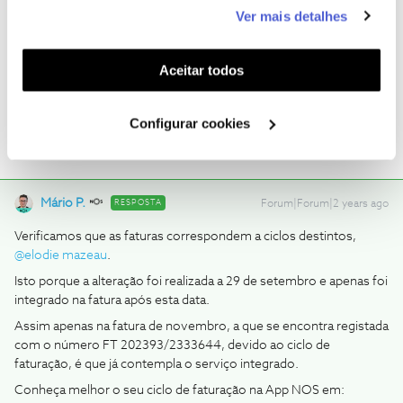
este serviço às suas preferências e apresentar-lhe
Ver mais detalhes
funcionalidades (cookies de personalização e
A fatura do mês de Outubro para o pacote era FT202333/36663
funcionalidade) e adaptar anúncios aos seus interesses
(37.99)
(cookies de publicidade personalizada). Pode gerir a
Aceitar todos
utilização dos cookies clicando em "
Configurar
Cookies
".
Configurar cookies
Mário P.
RESPOSTA
Forum|Forum|2 years ago
Verificamos que as faturas correspondem a ciclos destintos,
@elodie mazeau
.
Isto porque a alteração foi realizada a 29 de setembro e apenas foi
integrado na fatura após esta data.
Assim apenas na fatura de novembro, a que se encontra registada
com o número FT 202393/2333644, devido ao ciclo de
faturação, é que já contempla o serviço integrado.
Conheça melhor o seu ciclo de faturação na App NOS em: