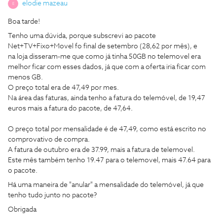
elodie mazeau
E
Boa tarde!
Tenho uma dúvida, porque subscrevi ao pacote
Net+TV+Fixo+Movel fo final de setembro (28,62 por mês), e
na loja disseram-me que como já tinha 50GB no telemovel era
melhor ficar com esses dados, já que com a oferta iria ficar com
menos GB.
O preço total era de 47,49 por mes.
Na área das faturas, ainda tenho a fatura do telemóvel, de 19,47
euros mais a fatura do pacote, de 47,64.
O preço total por mensalidade é de 47,49, como está escrito no
comprovativo de compra.
A fatura de outubro era de 37.99, mais a fatura de telemovel.
Este mês também tenho 19.47 para o telemovel, mais 47.64 para
o pacote.
Há uma maneira de "anular" a mensalidade do telemóvel, já que
tenho tudo junto no pacote?
Obrigada