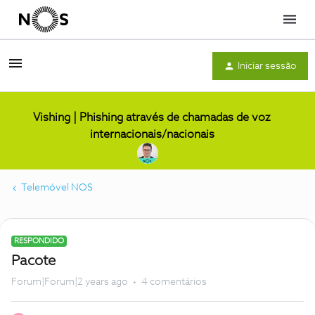
Menu
Iniciar sessão
Vishing | Phishing através de chamadas de voz
internacionais/nacionais
Telemóvel NOS
RESPONDIDO
Pacote
Forum|Forum|2 years ago
4 comentários