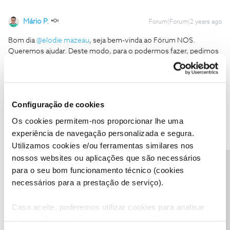
Mário P.
Forum|Forum|2 years ago
Bom dia
@elodie mazeau
, seja bem-vinda ao Fórum NOS.
Queremos ajudar. Deste modo, para o podermos fazer, pedimos
que nos confirme o número da fatura em questão.
Obrigado
Configuração de cookies
Ajude a comunidade a encontrar informação relevante. Marque
como "Melhor Resposta" e faça "Like" nos melhores comentários.
Os cookies permitem-nos proporcionar lhe uma
experiência de navegação personalizada e segura.
Utilizamos cookies e/ou ferramentas similares nos
nossos websites ou aplicações que são necessários
Precisa de ajuda?
para o seu bom funcionamento técnico (cookies
elodie mazeau
AUTOR
Forum|Forum|2 years ago
E
necessários para a prestação de serviço).
Olá!
Caso aceite, poderemos utilizar cookies para analisar
O número da fatura de telemóvel é FT202316/1374660 (19.47
informação estatística (cookies de analítica), adaptar
euros)