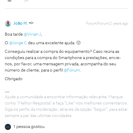
João H.
Forum|Forum|2 years ago
Boa tarde
@Vívian J
,
O
@Jorge C
deu uma excelente ajuda. 🙂
Conseguiu realizar a compra do equipamento? Caso reúna as
condições para a compra do Smartphone a prestações, envie-
nos, por favor, uma mensagem privada, acompanha do seu
número de cliente, para o perfil
@Fórum
.
Obrigado
Ajude a comunidade a encontrar informação relevante. Marque
como "Melhor Resposta" e faça "Like" nos melhores comentários.
Siga os perfis da moderação, através da opção "Seguir", para estar
sempre a par das ultimas novidades.
1 pessoa gostou