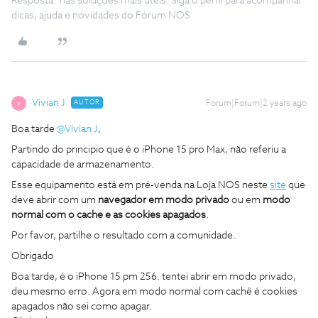
Resposta” nas soluções mais úteis. Siga o perfil para acompanhar
dicas, ajuda e novidades do Fórum NOS.
Vívian J
AUTOR
Forum|Forum|2 years ago
V
Boa tarde
@Vívian J
,
Partindo do principio que é o iPhone 15 pro Max, não referiu a
capacidade de armazenamento.
Esse equipamento está em pré-venda na Loja NOS neste
site
que
deve abrir com um
navegador em modo privado
ou em
modo
normal com o cache e as cookies apagados
.
Por favor, partilhe o resultado com a comunidade.
Obrigado
Boa tarde, é o iPhone 15 pm 256. tentei abrir em modo privado,
deu mesmo erro. Agora em modo normal com cachê é cookies
apagados não sei como apagar.