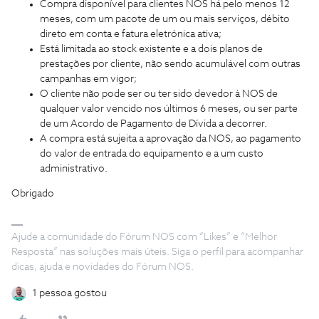
Compra disponível para clientes NOS há pelo menos 12
meses, com um pacote de um ou mais serviços, débito
direto em conta e fatura eletrónica ativa;
Está limitada ao stock existente e a dois planos de
prestações por cliente, não sendo acumulável com outras
campanhas em vigor;
O cliente não pode ser ou ter sido devedor à NOS de
qualquer valor vencido nos últimos 6 meses, ou ser parte
de um Acordo de Pagamento de Dívida a decorrer.
A compra está sujeita a aprovação da NOS, ao pagamento
do valor de entrada do equipamento e a um custo
administrativo.
Obrigado
Ajude a comunidade do Fórum NOS com “Likes” e “Melhor
Resposta” nas soluções mais úteis. Siga o perfil para acompanhar
dicas, ajuda e novidades do Fórum NOS.
1 pessoa gostou