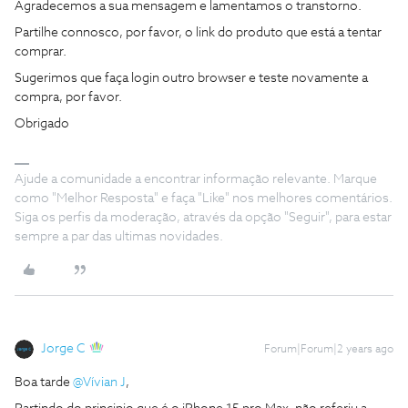
Agradecemos a sua mensagem e lamentamos o transtorno.
Partilhe connosco, por favor, o link do produto que está a tentar
comprar.
Sugerimos que faça login outro browser e teste novamente a
compra, por favor.
Obrigado
Ajude a comunidade a encontrar informação relevante. Marque
como "Melhor Resposta" e faça "Like" nos melhores comentários.
Siga os perfis da moderação, através da opção "Seguir", para estar
sempre a par das ultimas novidades.
Jorge C
Forum|Forum|2 years ago
Boa tarde
@Vívian J
,