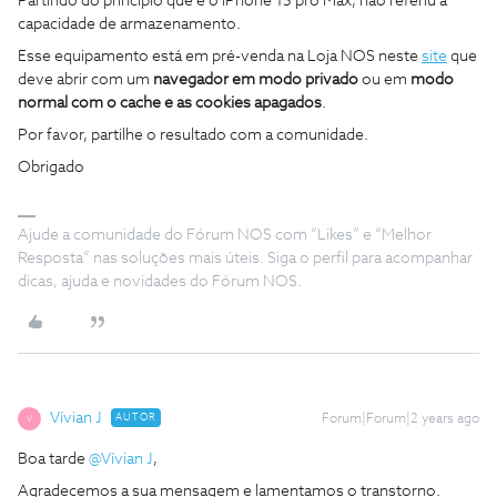
Partindo do principio que é o iPhone 15 pro Max, não referiu a
capacidade de armazenamento.
Esse equipamento está em pré-venda na Loja NOS neste
site
que
deve abrir com um
navegador em modo privado
ou em
modo
normal com o cache e as cookies apagados
.
Por favor, partilhe o resultado com a comunidade.
Obrigado
Ajude a comunidade do Fórum NOS com “Likes” e “Melhor
Resposta” nas soluções mais úteis. Siga o perfil para acompanhar
dicas, ajuda e novidades do Fórum NOS.
Vívian J
AUTOR
Forum|Forum|2 years ago
V
Boa tarde
@Vívian J
,
Agradecemos a sua mensagem e lamentamos o transtorno.