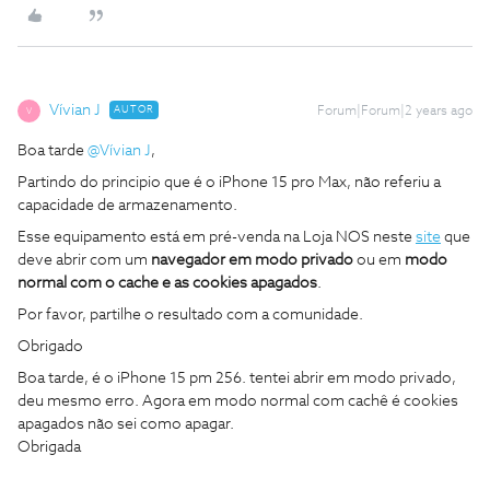
Vívian J
AUTOR
Forum|Forum|2 years ago
V
Boa tarde
@Vívian J
,
Partindo do principio que é o iPhone 15 pro Max, não referiu a
capacidade de armazenamento.
Esse equipamento está em pré-venda na Loja NOS neste
site
que
deve abrir com um
navegador em modo privado
ou em
modo
normal com o cache e as cookies apagados
.
Por favor, partilhe o resultado com a comunidade.
Obrigado
Boa tarde, é o iPhone 15 pm 256. tentei abrir em modo privado,
deu mesmo erro. Agora em modo normal com cachê é cookies
apagados não sei como apagar.
Obrigada