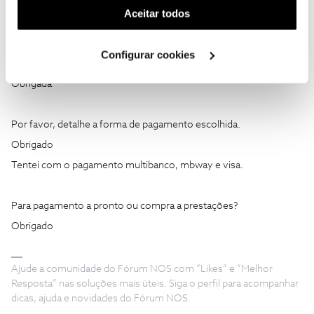
(cookies de publicidade personalizada). Pode gerir a
Aceitar todos
Obrigado
utilização dos cookies clicando em "
Configurar
Boa tarde, é o iPhone 15 pm 256. tentei abrir em modo privado,
Cookies
".
Configurar cookies
deu mesmo erro. Agora em modo normal com cachê é cookies
apagados não sei como apagar.
Obrigada
Por favor, detalhe a forma de pagamento escolhida.
Obrigado
Tentei com o pagamento multibanco, mbway e visa.
Para pagamento a pronto ou compra a prestações?
Obrigado
Ajude a comunidade do Fórum NOS com “Likes” e “Melhor
Resposta” nas soluções mais úteis. Siga o perfil para acompanhar
dicas, ajuda e novidades do Fórum NOS.