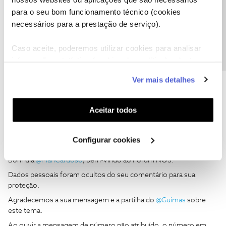
Precisa de ajuda?
para o seu bom funcionamento técnico (cookies
necessários para a prestação de serviço).
Guimas
Forum|Forum|2 months ago
Caso aceite, poderemos utilizar cookies para analisar
informação estatística (cookies de analítica), adaptar
Não há nada a verificar, quem for o detentor é que terá que pedir
este serviço às suas preferências e apresentar-lhe
ajuda
Ver mais detalhes
funcionalidades (cookies de personalização e
funcionalidade) e adaptar anúncios aos seus interesses
(cookies de publicidade personalizada). Pode gerir a
Aceitar todos
utilização dos cookies clicando em "
Configurar
Cookies
".
Configurar cookies
Rafaela F.
Forum|Forum|2 months ago
Bom dia ​
@ManCardoso
, bem-vindo ao Fórum NOS.
Dados pessoais foram ocultos do seu comentário para sua
proteção.
Agradecemos a sua mensagem e a partilha do ​
@Guimas
sobre
este tema.
Ao ouvir a mensagem de número não atribuído, o número em