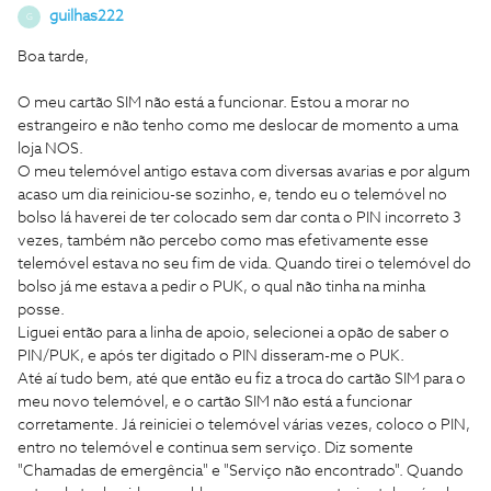
guilhas222
G
Boa tarde,
O meu cartão SIM não está a funcionar. Estou a morar no
estrangeiro e não tenho como me deslocar de momento a uma
loja NOS.
O meu telemóvel antigo estava com diversas avarias e por algum
acaso um dia reiniciou-se sozinho, e, tendo eu o telemóvel no
bolso lá haverei de ter colocado sem dar conta o PIN incorreto 3
vezes, também não percebo como mas efetivamente esse
telemóvel estava no seu fim de vida. Quando tirei o telemóvel do
bolso já me estava a pedir o PUK, o qual não tinha na minha
posse.
Liguei então para a linha de apoio, selecionei a opão de saber o
PIN/PUK, e após ter digitado o PIN disseram-me o PUK.
Até aí tudo bem, até que então eu fiz a troca do cartão SIM para o
meu novo telemóvel, e o cartão SIM não está a funcionar
corretamente. Já reiniciei o telemóvel várias vezes, coloco o PIN,
entro no telemóvel e continua sem serviço. Diz somente
"Chamadas de emergência" e "Serviço não encontrado". Quando