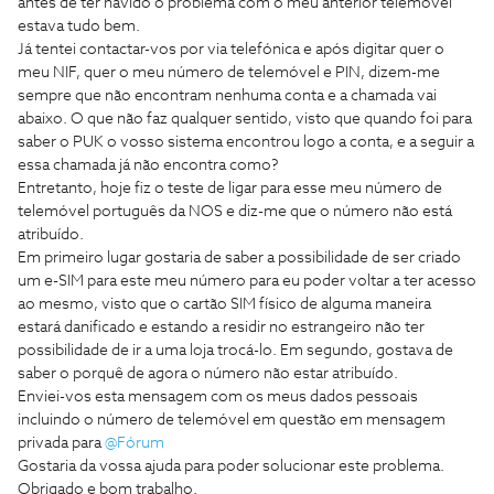
antes de ter havido o problema com o meu anterior telemóvel
estava tudo bem.
Já tentei contactar-vos por via telefónica e após digitar quer o
meu NIF, quer o meu número de telemóvel e PIN, dizem-me
sempre que não encontram nenhuma conta e a chamada vai
abaixo. O que não faz qualquer sentido, visto que quando foi para
saber o PUK o vosso sistema encontrou logo a conta, e a seguir a
essa chamada já não encontra como?
Entretanto, hoje fiz o teste de ligar para esse meu número de
telemóvel português da NOS e diz-me que o número não está
atribuído.
Em primeiro lugar gostaria de saber a possibilidade de ser criado
um e-SIM para este meu número para eu poder voltar a ter acesso
ao mesmo, visto que o cartão SIM físico de alguma maneira
estará danificado e estando a residir no estrangeiro não ter
possibilidade de ir a uma loja trocá-lo. Em segundo, gostava de
saber o porquê de agora o número não estar atribuído.
Enviei-vos esta mensagem com os meus dados pessoais
incluindo o número de telemóvel em questão em mensagem
privada para ​
@Fórum
Gostaria da vossa ajuda para poder solucionar este problema.
Obrigado e bom trabalho.