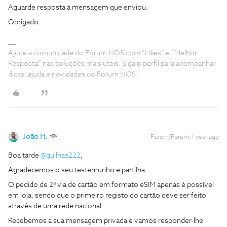
Aguarde resposta á mensagem que enviou.
Obrigado.
Ajude a comunidade do Fórum NOS com “Likes” e “Melhor
Resposta” nas soluções mais úteis. Siga o perfil para acompanhar
dicas, ajuda e novidades do Fórum NOS.
João H.
Forum|Forum|1 year ago
Boa tarde ​
@guilhas222
,
Agradecemos o seu testemunho e partilha.
O pedido de 2ª via de cartão em formato eSIM apenas é possível
em loja, sendo que o primeiro registo do cartão deve ser feito
através de uma rede nacional.
Recebemos a sua mensagem privada e vamos responder-lhe