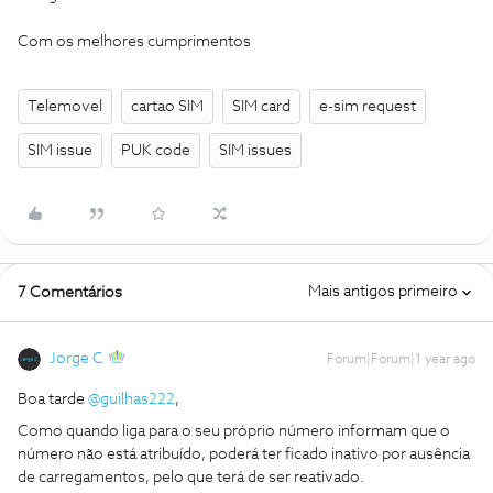
Com os melhores cumprimentos
Telemovel
cartao SIM
SIM card
e-sim request
SIM issue
PUK code
SIM issues
Mais antigos primeiro
7 Comentários
Jorge C
Forum|Forum|1 year ago
Boa tarde ​
@guilhas222
,
Como quando liga para o seu próprio número informam que o
número não está atribuído, poderá ter ficado inativo por ausência
de carregamentos, pelo que terá de ser reativado.