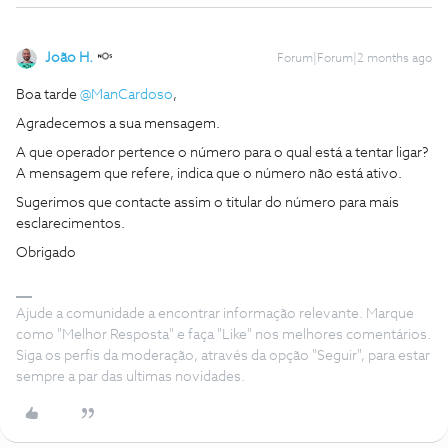
João H.
Forum|Forum|2 months ago
Boa tarde ​
@ManCardoso
,
Agradecemos a sua mensagem.
A que operador pertence o número para o qual está a tentar ligar?
A mensagem que refere, indica que o número não está ativo.
Sugerimos que contacte assim o titular do número para mais
esclarecimentos.
Obrigado
Ajude a comunidade a encontrar informação relevante. Marque
como "Melhor Resposta" e faça "Like" nos melhores comentários.
Siga os perfis da moderação, através da opção "Seguir", para estar
sempre a par das ultimas novidades.