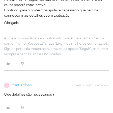
causa poderá estar inativo.
Contudo, para o podermos ajudar é necessário que partilhe
connosco mais detalhes sobre a situação.
Obrigada
Ajude a comunidade a encontrar informação relevante. Marque
como "Melhor Resposta" e faça "Like" nos melhores comentários.
Siga os perfis da moderação, através da opção "Seguir", para estar
sempre a par das últimas novidades.
ManCardoso
Forum|Forum|2 months ago
M
Que detalhes são necessários ?