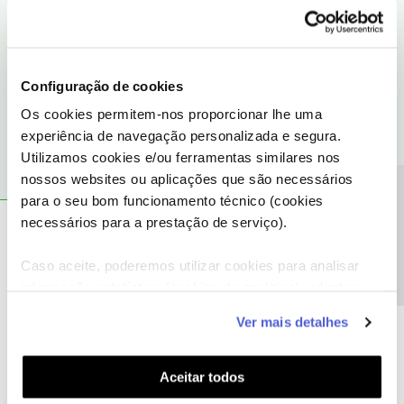
Por favor, envie-nos uma mensagem privada com o seu número
de telemóvel e número de contribuinte para o perfil
@Fórum
.
Obrigado
Configuração de cookies
Ajude a comunidade a encontrar informação relevante. Marque
Os cookies permitem-nos proporcionar lhe uma
como "Melhor Resposta" e faça "Like" nos melhores comentários.
experiência de navegação personalizada e segura.
Utilizamos cookies e/ou ferramentas similares nos
nossos websites ou aplicações que são necessários
Precisa de ajuda?
para o seu bom funcionamento técnico (cookies
necessários para a prestação de serviço).
Wilson santos
AUTOR
Forum|Forum|1 year ago
W
Caso aceite, poderemos utilizar cookies para analisar
Muito obrigado. Mensagem enviada !
informação estatística (cookies de analítica), adaptar
este serviço às suas preferências e apresentar-lhe
Ver mais detalhes
funcionalidades (cookies de personalização e
funcionalidade) e adaptar anúncios aos seus interesses
(cookies de publicidade personalizada). Pode gerir a
Aceitar todos
Mário P.
Forum|Forum|1 year ago
utilização dos cookies clicando em "
Configurar