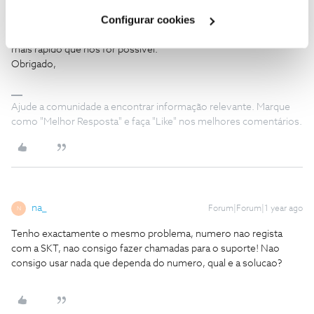
Cookies
".
Muito obrigado pela cooperação,
@Wilson santos
.
Configurar cookies
Confirmamos a recepção da mensagem. Vamos responder o
mais rápido que nos for possível.
Obrigado,
Ajude a comunidade a encontrar informação relevante. Marque
como "Melhor Resposta" e faça "Like" nos melhores comentários.
na_
Forum|Forum|1 year ago
N
Tenho exactamente o mesmo problema, numero nao regista
com a SKT, nao consigo fazer chamadas para o suporte! Nao
consigo usar nada que dependa do numero, qual e a solucao?