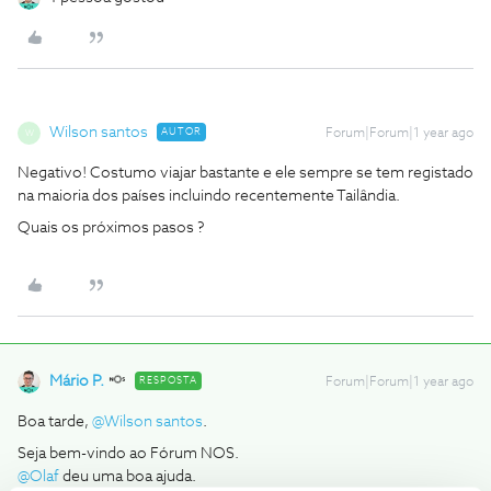
Wilson santos
AUTOR
Forum|Forum|1 year ago
W
Negativo! Costumo viajar bastante e ele sempre se tem registado
na maioria dos países incluindo recentemente Tailândia.
Quais os próximos pasos ?
Mário P.
RESPOSTA
Forum|Forum|1 year ago
Boa tarde,
@Wilson santos
.
Seja bem-vindo ao Fórum NOS.
@Olaf
deu uma boa ajuda.