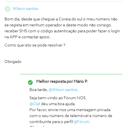
Wilson santos
W
Bom dia, desde que cheguei a Coreia do sul o meu número não
se regista em nenhum operador e deste modo não consigo
receber SMS com o código autenticação para poder fazer o login
na APP e contactar apoio.
Como que isto se pode resolver ?
Obrigado
Melhor resposta por
Mário P.
Boa tarde,
@Wilson santos
.
Seja bem-vindo ao Fórum NOS.
@Olaf
deu uma boa ajuda.
Por favor, envie-nos uma mensagem privada
com o seu número de telemóvel e número de
contribuinte para o perfil
@Fórum
.