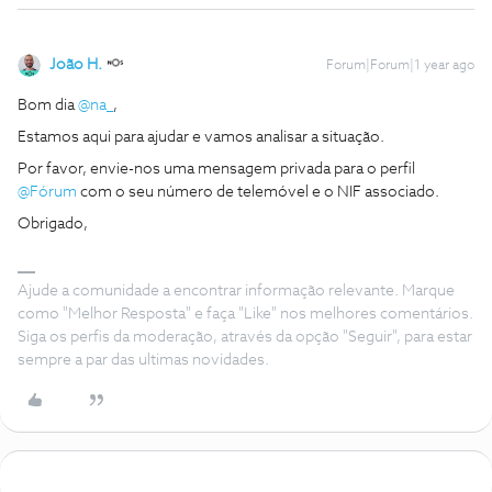
João H.
Forum|Forum|1 year ago
Bom dia ​
@na_
,
Estamos aqui para ajudar e vamos analisar a situação.
Por favor, envie-nos uma mensagem privada para o perfil ​
@Fórum
com o seu número de telemóvel e o NIF associado.
Obrigado,
Ajude a comunidade a encontrar informação relevante. Marque
como "Melhor Resposta" e faça "Like" nos melhores comentários.
Siga os perfis da moderação, através da opção "Seguir", para estar
sempre a par das ultimas novidades.