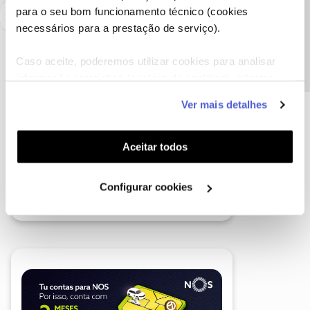
Precisa de ajuda?
para o seu bom funcionamento técnico (cookies
necessários para a prestação de serviço).
Caso aceite, poderemos utilizar cookies para analisar
informação estatística (cookies de analítica), adaptar
este serviço às suas preferências e apresentar-lhe
Ver mais detalhes
funcionalidades (cookies de personalização e
funcionalidade) e adaptar anúncios aos seus interesses
(cookies de publicidade personalizada). Pode gerir a
Aceitar todos
utilização dos cookies clicando em "
Configurar
Cookies
".
Configurar cookies
A poupança que COMBINA