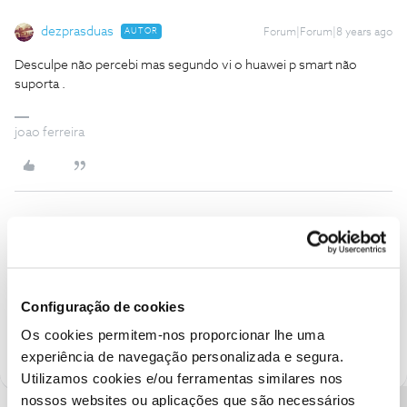
dezprasduas
AUTOR
Forum|Forum|8 years ago
Desculpe não percebi mas segundo vi o huawei p smart não
suporta .
joao ferreira
juli89
Forum|Forum|8 years ago
@dezprasduas
acho que foi isso que o
@Délio Góis
disse, mas em
inglês. 🙂
Configuração de cookies
1 pessoa gostou
Os cookies permitem-nos proporcionar lhe uma
experiência de navegação personalizada e segura.
Utilizamos cookies e/ou ferramentas similares nos
nossos websites ou aplicações que são necessários