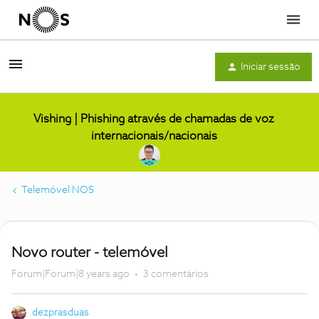
Menu
Iniciar sessão
Vishing | Phishing através de chamadas de voz
internacionais/nacionais
Telemóvel NOS
Novo router - telemóvel
Forum|Forum|8 years ago
3 comentários
dezprasduas