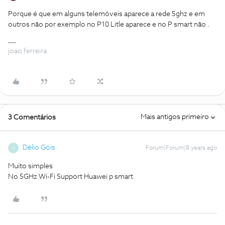
Porque é que em alguns telemóveis aparece a rede 5ghz e em
outros não por exemplo no P10 Litle aparece e no P smart não .
joao ferreira
Mais antigos primeiro
3 Comentários
Délio Góis
Forum|Forum|8 years ago
D
Muito simples
No 5GHz Wi-Fi Support Huawei p smart