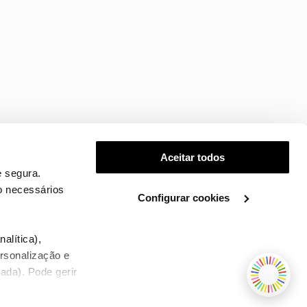
Aceitar todos
 segura.
o necessários
Configurar cookies
.
alítica),
ersonalização e
ada). Pode gerir
TERMOS E CONDIÇÕES
WHOLESALE