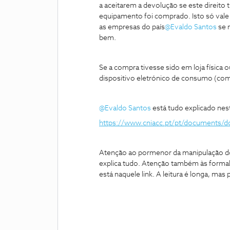
a aceitarem a devolução se este direito 
equipamento foi comprado. Isto só vale p
as empresas do país
@Evaldo Santos
se 
bem.
Se a compra tivesse sido em loja físic
dispositivo eletrónico de consumo (com
@Evaldo Santos
está tudo explicado nest
https://www.cniacc.pt/pt/documents
Atenção ao pormenor da manipulação do
explica tudo. Atenção também às formal
está naquele link. A leitura é longa, mas