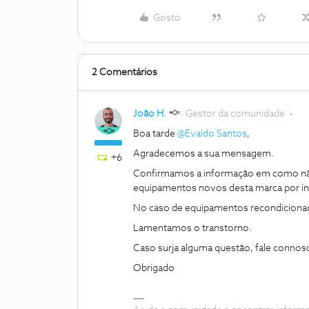
Gosto
2 Comentários
João H.
Gestor da comunidade
Boa tarde
@Evaldo Santos
,
Agradecemos a sua mensagem.
+6
Confirmamos a informação em como não
equipamentos novos desta marca por in
No caso de equipamentos recondicionado
Lamentamos o transtorno.
Caso surja alguma questão, fale connos
Obrigado