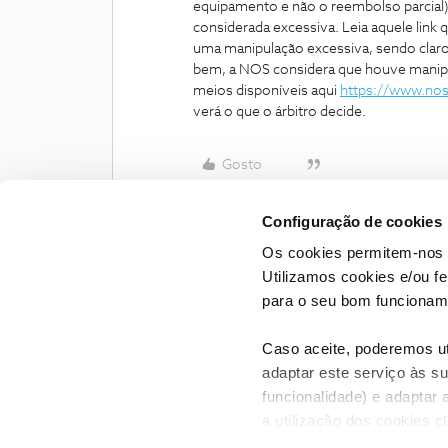
equipamento e não o reembolso parcial
considerada excessiva. Leia aquele link 
uma manipulação excessiva, sendo claro
bem, a NOS considera que houve manipu
meios disponíveis aqui
https://www.nos.
verá o que o árbitro decide.
Gosto
Configuração de cookies
Os cookies permitem-nos 
Utilizamos cookies e/ou f
para o seu bom funcioname
Caso aceite, poderemos uti
adaptar este serviço às su
funcionalidade) e adaptar 
a utilização dos cookies c
CONTACTOS
POLÍTICA DE P