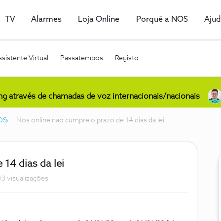
TV
Alarmes
Loja Online
Porquê a NOS
Aju
sistente Virtual
Passatempos
Registo
ing através de chamadas de voz internacionais/nacionais
OS
Nos online nao cumpre o prazo de 14 dias da lei
14 dias da lei
3 visualizações