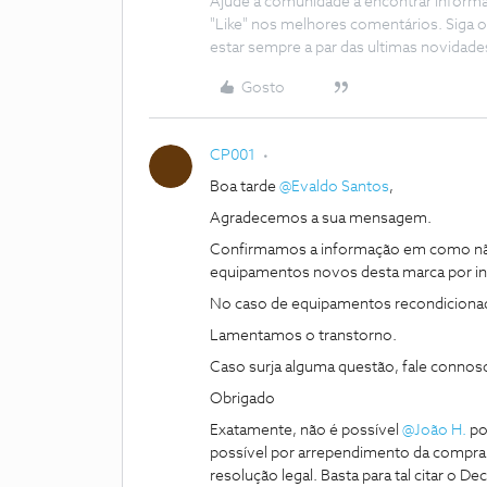
Ajude a comunidade a encontrar inform
"Like" nos melhores comentários. Siga o
estar sempre a par das ultimas novidade
Gosto
CP001
Boa tarde
@Evaldo Santos
,
Agradecemos a sua mensagem.
Confirmamos a informação em como não
equipamentos novos desta marca por in
No caso de equipamentos recondicionado
Lamentamos o transtorno.
Caso surja alguma questão, fale connos
Obrigado
Exatamente, não é possível
@João H.
po
possível por arrependimento da compra de
resolução legal. Basta para tal citar o D