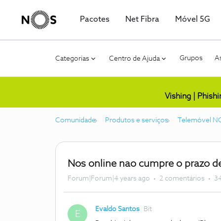
Pacotes
Net Fibra
Móvel 5G
Grupos
As
Categorias
Centro de Ajuda
Vishing | Phish
Comunidade
Produtos e serviços
Telemóvel N
Nos online nao cumpre o prazo de 
Forum|Forum|4 years ago
2 comentários
34
Evaldo Santos
Bit
E