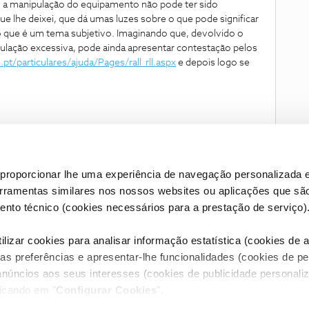
) a manipulação do equipamento não pode ter sido
que lhe deixei, que dá umas luzes sobre o que pode significar
 que é um tema subjetivo. Imaginando que, devolvido o
lação excessiva, pode ainda apresentar contestação pelos
pt/particulares/ajuda/Pages/rall_rll.aspx
e depois logo se
proporcionar lhe uma experiência de navegação personalizada e
erramentas similares nos nossos websites ou aplicações que sã
nto técnico (cookies necessários para a prestação de serviço)
lizar cookies para analisar informação estatística (cookies de an
as preferências e apresentar-lhe funcionalidades (cookies de p
Condições do Fórum NOS
Accessibility statement
anúncios aos seus interesses (cookies de publicidade personaliz
licando em "
Configurar Cookies
".
RIVACIDADE
CONFIGURAR COOKIES
QUALIDADE DE SERVIÇO