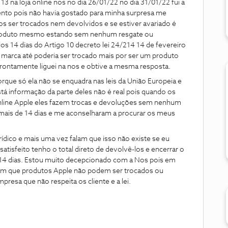
na loja online nos no dia 26/01/22 no dia 31/01/22 fui a
mento pois não havia gostado para minha surpresa me
 ser trocados nem devolvidos e se estiver avariado é
 produto mesmo estando sem nenhum resgate ou
 14 dias do Artigo 10 decreto lei 24/214 14 de fevereiro
a marca até poderia ser trocado mais por ser um produto
ontamente liguei na nos e obtive a mesma resposta.
porque só ela não se enquadra nas leis da União Europeia e
stá informação da parte deles não é real pois quando os
online Apple eles fazem trocas e devoluções sem nenhum
mais de 14 dias e me aconselharam a procurar os meus
urídico e mais uma vez falam que isso não existe se eu
tisfeito tenho o total direto de devolvê-los e encerrar o
 14 dias. Estou muito decepcionado com a Nos pois em
m que produtos Apple não podem ser trocados ou
resa que não respeita os cliente e a lei.