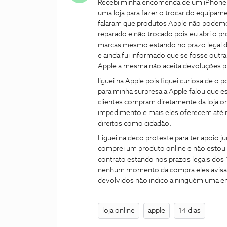
Recebi minha encomenda de um iPhone 13 
uma loja para fazer o trocar do equipa
falaram que produtos Apple não podemos
reparado e não trocado pois eu abri o
marcas mesmo estando no prazo legal dos
e ainda fui informado que se fosse outr
Apple a mesma não aceita devoluções pr
liguei na Apple pois fiquei curiosa de o 
para minha surpresa a Apple falou que e
clientes compram diretamente da loja 
impedimento e mais eles oferecem até 
direitos como cidadão.
Liguei na deco proteste para ter apoio j
comprei um produto online e não estou sa
contrato estando nos prazos legais dos
nenhum momento da compra eles avisa
devolvidos não indico a ninguém uma emp
loja online
apple
14 dias