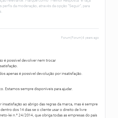
ação relevante. Marque como "Melhor Resposta" e faça
s perfis da moderação, através da opção "Seguir", para
s.
Forum|Forum|4 years ago
 é possível devolver nem trocar
satisfação.
s apenas é possível devolução por insatisfação.
co. Estamos sempre disponíveis para ajudar.
r insatisfação ao abrigo das regras da marca, mas é sempre
ntro dos 14 dias se o cliente usar o direito de livre
ecreto-lei n.º 24/2014, que obriga todas as empresas do país