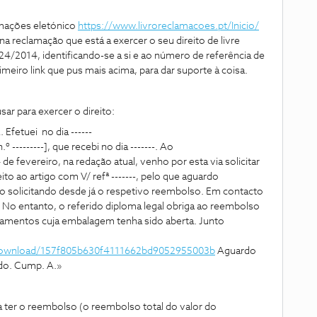
amações eletónico
https://www.livroreclamacoes.pt/Inicio/
na reclamação que está a exercer o seu direito de livre
24/2014, identificando-se a si e ao número de referência de
meiro link que pus mais acima, para dar suporte à coisa.
r para exercer o direito:
fetuei no dia ------
-------], que recebi no dia -------. Ao
de fevereiro, na redação atual, venho por esta via solicitar
to ao artigo com V/ refª -------, pelo que aguardo
o solicitando desde já o respetivo reembolso. Em contacto
 No entanto, o referido diploma legal obriga ao reembolso
amentos cuja embalagem tenha sido aberta. Junto
/download/157f805b630f4111662bd9052955003b
Aguardo
ado. Cump. A.»
ter o reembolso (o reembolso total do valor do