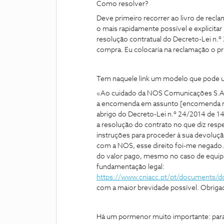
Como resolver?
Deve primeiro recorrer ao livro de recl
o mais rapidamente possível e explicitar 
resolução contratual do Decreto-Lei n.º 
compra. Eu colocaria na reclamação o pri
Tem naquele link um modelo que pode usa
«Ao cuidado da NOS Comunicações S.A. E
a encomenda em assunto [encomenda n.º --
abrigo do Decreto-Lei n.º 24/2014 de 14 
a resolução do contrato no que diz respei
instruções para proceder à sua devoluçã
com a NOS, esse direito foi-me negado.
do valor pago, mesmo no caso de equip
fundamentação legal:
https://www.cniacc.pt/pt/documents
com a maior brevidade possível. Obrig
Há um pormenor muito importante: para 