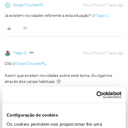
DiogoCNunes95
Forum|Forum|7 years ago
D
Já existem novidades referente a esta situação?
@Tiago C.
Tiago C.
Forum|Forum|7 years ago
Olá
@DiogoCNunes95
,
Assim que existam novidades sobre este tema, divulgamos
através dos canais habituais. 🙂
Ajude a comunidade a encontrar informação relevante. Marque
como "Melhor Resposta" e faça "Like" nos melhores comentários.
Configuração de cookies
Os cookies permitem-nos proporcionar lhe uma