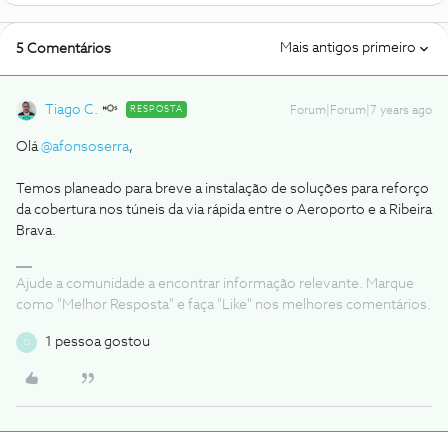
Mais antigos primeiro
5 Comentários
Tiago C.
RESPOSTA
Forum|Forum|7 years ago
Olá
@afonsoserra
,
Temos planeado para breve a instalação de soluções para reforço
da cobertura nos túneis da via rápida entre o Aeroporto e a Ribeira
Brava.
Ajude a comunidade a encontrar informação relevante. Marque
como "Melhor Resposta" e faça "Like" nos melhores comentários.
1 pessoa gostou
D