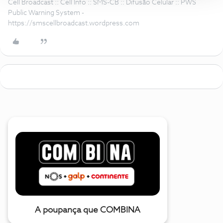
Cell Broadcast :: Cell Info :: SMS-CB :: Difusão Celular :: PWS
Public Warning System -
https://smscellbroadcast.wordpress.com
A poupança que COMBINA