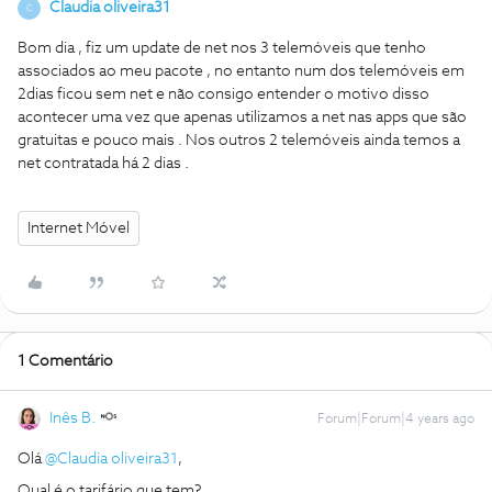
Claudia oliveira31
C
Bom dia , fiz um update de net nos 3 telemóveis que tenho
associados ao meu pacote , no entanto num dos telemóveis em
2dias ficou sem net e não consigo entender o motivo disso
acontecer uma vez que apenas utilizamos a net nas apps que são
gratuitas e pouco mais . Nos outros 2 telemóveis ainda temos a
net contratada há 2 dias .
Internet Móvel
1 Comentário
Inês B.
Forum|Forum|4 years ago
Olá
@Claudia oliveira31
,
Qual é o tarifário que tem?