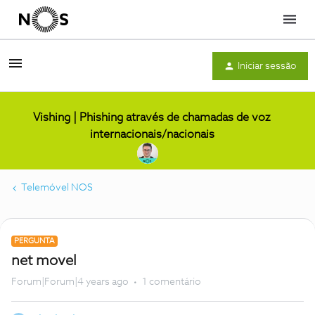
Menu
Iniciar sessão
Vishing | Phishing através de chamadas de voz
internacionais/nacionais
Telemóvel NOS
PERGUNTA
net movel
Forum|Forum|4 years ago
1 comentário