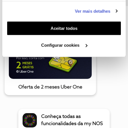
este serviço às suas preferências e apresentar-lhe
Ver mais detalhes
funcionalidades (cookies de personalização e
A poupança que COMBINA
funcionalidade) e adaptar anúncios aos seus interesses
(cookies de publicidade personalizada). Pode gerir a
Aceitar todos
utilização dos cookies clicando em "
Configurar
Cookies
".
Configurar cookies
Oferta de 2 meses Uber One
Conheça todas as
funcionalidades da my NOS