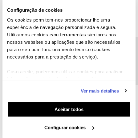
Configuração de cookies
Os cookies permitem-nos proporcionar lhe uma
experiência de navegação personalizada e segura.
Utilizamos cookies e/ou ferramentas similares nos
nossos websites ou aplicações que são necessários
Precisa de ajuda?
para o seu bom funcionamento técnico (cookies
necessários para a prestação de serviço).
Caso aceite, poderemos utilizar cookies para analisar
informação estatística (cookies de analítica), adaptar
este serviço às suas preferências e apresentar-lhe
Ver mais detalhes
funcionalidades (cookies de personalização e
funcionalidade) e adaptar anúncios aos seus interesses
(cookies de publicidade personalizada). Pode gerir a
Aceitar todos
utilização dos cookies clicando em "
Configurar
Cookies
".
Configurar cookies
Boa tarde, provavelmente não tem os seus serviços associados à