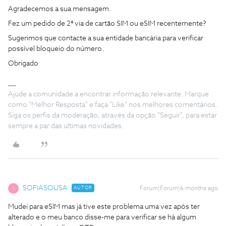
Agradecemos a sua mensagem.
Fez um pedido de 2ª via de cartão SIM ou eSIM recentemente?
Sugerimos que contacte a sua entidade bancária para verificar
possível bloqueio do número.
Obrigado
Ajude a comunidade a encontrar informação relevante. Marque
como "Melhor Resposta" e faça "Like" nos melhores comentários.
Siga os perfis da moderação, através da opção "Seguir", para estar
sempre a par das ultimas novidades.
SOFIASOUSA
AUTOR
Forum|Forum|6 months ago
S
Mudei para eSIM mas já tive este problema uma vez após ter
alterado e o meu banco disse-me para verificar se há algum