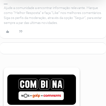
Ajude a comunidade a encontrar informação relevante. Marque
como "Melhor Resposta" e faça "Like" nos melhores comentários.
Siga os perfis da moderação, através da opção "Seguir", para estar
sempre a par das ultimas novidades.