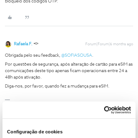
bloqueio dos códigos OTP.
Rafaela F.
Forum|Forum|6 months ago
Obrigada pelo seu feedback, ​
@SOFIASOUSA
.
Por questões de segurança, após alteração de cartão para eSIM as
comunicações deste tipo apenas ficam operacionais entre 24 a
48h após ativação.
Diga-nos, por favor, quando fez a mudança para eSIM.
Ajude a comunidade a encontrar informação relevante. Marque
como "Melhor Resposta" e faça "Like" nos melhores comentários.
Siga os perfis da moderação, através da opção "Seguir", para estar
sempre a par das últimas novidades.
Configuração de cookies