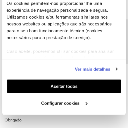
Os cookies permitem-nos proporcionar lhe uma
experiência de navegação personalizada e segura.
Utilizamos cookies e/ou ferramentas similares nos
SOFIASOUSA
nossos websites ou aplicações que são necessários
AUTOR
Forum|Forum|6 months ago
S
Precisa de ajuda?
para o seu bom funcionamento técnico (cookies
Fiz a mudança em Novembro
necessários para a prestação de serviço).
Caso aceite, poderemos utilizar cookies para analisar
informação estatística (cookies de analítica), adaptar
este serviço às suas preferências e apresentar-lhe
Ver mais detalhes
funcionalidades (cookies de personalização e
funcionalidade) e adaptar anúncios aos seus interesses
João H.
Forum|Forum|6 months ago
(cookies de publicidade personalizada). Pode gerir a
Aceitar todos
Boa tarde,
utilização dos cookies clicando em "
Configurar
Agradecemos o seu testemunho ​
@SOFIASOUSA
.
Cookies
".
Configurar cookies
Envie-nos, por favor, uma mensagem privada para o perfil ​
@Fórum
com o seu número de telemóvel.
Obrigado