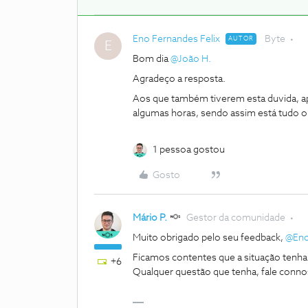
Eno Fernandes Felix
Byte
AUTOR
E
Bom dia
@João H.
Agradeço a resposta.
Aos que também tiverem esta duvida, apó
algumas horas, sendo assim está tudo o
1 pessoa gostou
Gosto
Mário P.
Gestor da comunidade
Muito obrigado pelo seu feedback,
@Eno
Ficamos contentes que a situação tenha 
+6
Qualquer questão que tenha, fale conno