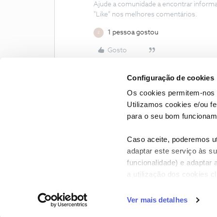
Ajude a comunidade a encontrar inform
"Like" nos melhores comentários.
1 pessoa gostou
E
Gosto
Configuração de cookies
Os cookies permitem-nos 
Utilizamos cookies e/ou f
para o seu bom funcioname
Caso aceite, poderemos uti
adaptar este serviço às su
funcionalidade) e adaptar 
a utilização dos cookies c
CONTACTOS
POLÍTICA DE P
Ver mais detalhes
NOS, todos os dire