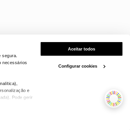
Aceitar todos
 segura.
o necessários
Configurar cookies
.
alítica),
ersonalização e
ada). Pode gerir
TERMOS E CONDIÇÕES
WHOLESALE