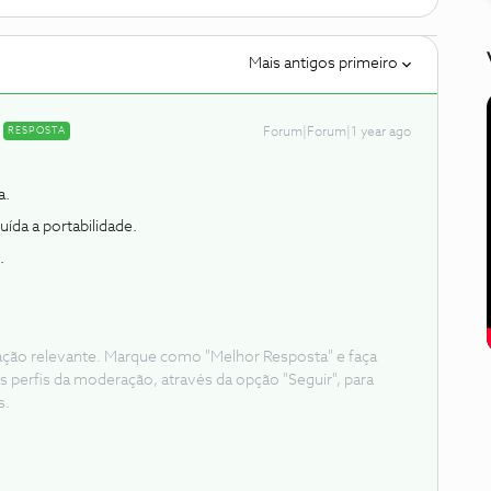
Mais antigos primeiro
RESPOSTA
Forum|Forum|1 year ago
a.
uída a portabilidade.
.
ação relevante. Marque como "Melhor Resposta" e faça
s perfis da moderação, através da opção "Seguir", para
s.