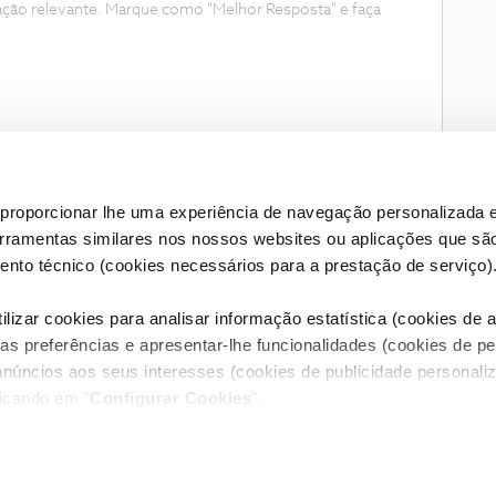
ação relevante. Marque como "Melhor Resposta" e faça
proporcionar lhe uma experiência de navegação personalizada e
erramentas similares nos nossos websites ou aplicações que sã
nto técnico (cookies necessários para a prestação de serviço)
lizar cookies para analisar informação estatística (cookies de an
as preferências e apresentar-lhe funcionalidades (cookies de p
Condições do Fórum NOS
Accessibility statement
anúncios aos seus interesses (cookies de publicidade personaliz
licando em "
Configurar Cookies
".
RIVACIDADE
CONFIGURAR COOKIES
QUALIDADE DE SERVIÇO
itos reservados