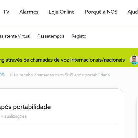
TV
Alarmes
Loja Online
Porquê a NOS
Aju
sistente Virtual
Passatempos
Registo
ing através de chamadas de voz internacionais/nacionais
OS
Não recebo chamadas nem SMS após portabilidade
ós portabilidade
 visualizações