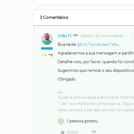
3 Comentários
João H.
Gestor da comunidade
Boa tarde
@Eno Fernandes Felix
,
Agradecemos a sua mensagem e partilh
+6
Detalhe-nos, por favor, quando foi concl
Sugerimos que reinicie o seu dispositivo
Obrigado
Ajude a comunidade a encontrar inform
"Like" nos melhores comentários. Siga o
estar sempre a par das ultimas novidade
1 pessoa gostou
E
Gosto