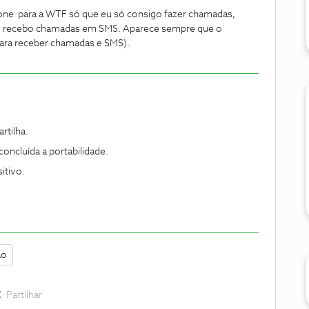
afone para a WTF só que eu só consigo fazer chamadas,
não recebo chamadas em SMS. Aparece sempre que o
para receber chamadas e SMS).
tilha.
concluída a portabilidade.
itivo.
ão
Partilhar