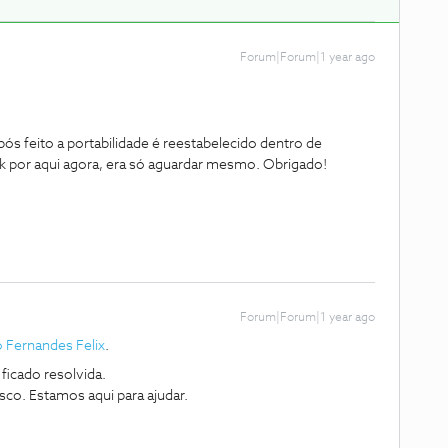
Forum|Forum|1 year ago
s feito a portabilidade é reestabelecido dentro de
k por aqui agora, era só aguardar mesmo. Obrigado!
Forum|Forum|1 year ago
 Fernandes Felix
.
ficado resolvida.
sco. Estamos aqui para ajudar.