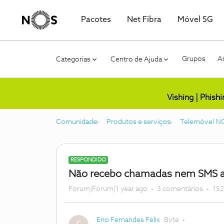
Pacotes
Net Fibra
Móvel 5G
Grupos
As
Categorias
Centro de Ajuda
Vishing | Phish
Comunidade
Produtos e serviços
Telemóvel N
RESPONDIDO
Não recebo chamadas nem SMS ap
Forum|Forum|1 year ago
3 comentários
152
Eno Fernandes Felix
Byte