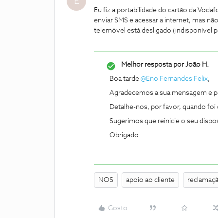
E
Eu fiz a portabilidade do cartão da Vod
enviar SMS e acessar a internet, mas 
telemóvel está desligado (indisponível 
Melhor resposta por
João H.
Boa tarde
@Eno Fernandes Felix
,
Agradecemos a sua mensagem e par
Detalhe-nos, por favor, quando foi 
Sugerimos que reinicie o seu dispos
Obrigado
NOS
apoio ao cliente
reclamaç
Gosto