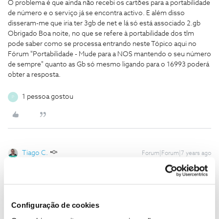
O problema é que ainda não recebi os cartões para a portabilidade
de número e o serviço já se encontra activo. E além disso
disseram-me que iria ter 3gb de net e lá só está associado 2.gb
Obrigado
Boa noite, no que se refere à portabilidade dos tlm
pode saber como se processa entrando neste Tópico aqui no
Fórum "Portabilidade - Mude para a NOS mantendo o seu número
de sempre" quanto as Gb só mesmo ligando para o 16993 poderá
obter a resposta.
1 pessoa gostou
P
Tiago C.
Forum|Forum|7 years ago
Bem-vindo ao Fórum NOS,
@Pedra
.
Esta questão está associada apenas ao seu serviço, por isso, para
podermos perceber o que se passa, e porque o queremos ajudar,
Configuração de cookies
precisamos que nos ligue.