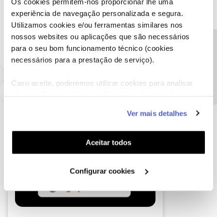
Os cookies permitem-nos proporcionar lhe uma
Saiba como
aqui
.
experiência de navegação personalizada e segura.
Utilizamos cookies e/ou ferramentas similares nos
Ajude a comunidade a encontrar informação relevante. Marque
nossos websites ou aplicações que são necessários
como "Melhor Resposta" e faça "Like" nos melhores comentários.
Precisa de ajuda?
para o seu bom funcionamento técnico (cookies
necessários para a prestação de serviço).
Caso aceite, poderemos utilizar cookies para analisar
informação estatística (cookies de analítica), adaptar
este serviço às suas preferências e apresentar-lhe
Ver mais detalhes
funcionalidades (cookies de personalização e
funcionalidade) e adaptar anúncios aos seus interesses
(cookies de publicidade personalizada). Pode gerir a
Aceitar todos
utilização dos cookies clicando em "
Configurar
Cookies
".
Configurar cookies