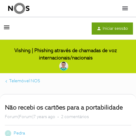
Menu
Iniciar sessão
Vishing | Phishing através de chamadas de voz
internacionais/nacionais
Telemóvel NOS
Não recebi os cartões para a portabilidade
Forum|Forum|7 years ago
2 comentários
Pedra
P