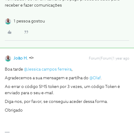
receber e fazer comunicações
1 pessoa gostou
João H.
Forum|Forum|1 year ago
Boa tarde ​
@Jessica campos ferreira
,
Agradecemos a sua mensagem e partilha do ​
@Olaf
.
Ao errar o código SMS token por 3 vezes, um código Token é
enviado para o seu e-mail.
Diga-nos, por favor, se conseguiu aceder dessa forma.
Obrigado