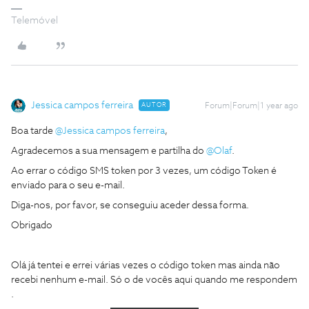
Telemóvel
Jessica campos ferreira
AUTOR
Forum|Forum|1 year ago
Boa tarde ​
@Jessica campos ferreira
,
Agradecemos a sua mensagem e partilha do ​
@Olaf
.
Ao errar o código SMS token por 3 vezes, um código Token é
enviado para o seu e-mail.
Diga-nos, por favor, se conseguiu aceder dessa forma.
Obrigado
Olá já tentei e errei várias vezes o código token mas ainda não
recebi nenhum e-mail. Só o de vocês aqui quando me respondem
.