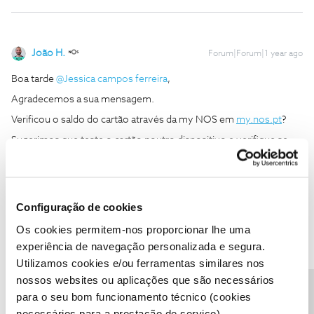
João H.
Forum|Forum|1 year ago
Boa tarde ​
@Jessica campos ferreira
,
Agradecemos a sua mensagem.
Verificou o saldo do cartão através da my NOS em
my.nos.pt
?
Sugerimos que teste o cartão noutro dispositivo e verifique se
está impossibilitado de receber chamadas de números
específicos ou qualquer número.
Obrigado
Configuração de cookies
Os cookies permitem-nos proporcionar lhe uma
Ajude a comunidade a encontrar informação relevante. Marque
experiência de navegação personalizada e segura.
como "Melhor Resposta" e faça "Like" nos melhores comentários.
Utilizamos cookies e/ou ferramentas similares nos
Siga os perfis da moderação, através da opção "Seguir", para estar
sempre a par das ultimas novidades.
nossos websites ou aplicações que são necessários
para o seu bom funcionamento técnico (cookies
necessários para a prestação de serviço).