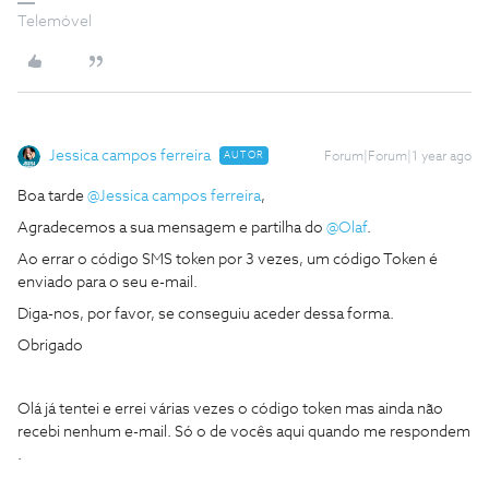
Telemóvel
Jessica campos ferreira
AUTOR
Forum|Forum|1 year ago
Boa tarde ​
@Jessica campos ferreira
,
Agradecemos a sua mensagem e partilha do ​
@Olaf
.
Ao errar o código SMS token por 3 vezes, um código Token é
enviado para o seu e-mail.
Diga-nos, por favor, se conseguiu aceder dessa forma.
Obrigado
Olá já tentei e errei várias vezes o código token mas ainda não
recebi nenhum e-mail. Só o de vocês aqui quando me respondem
.