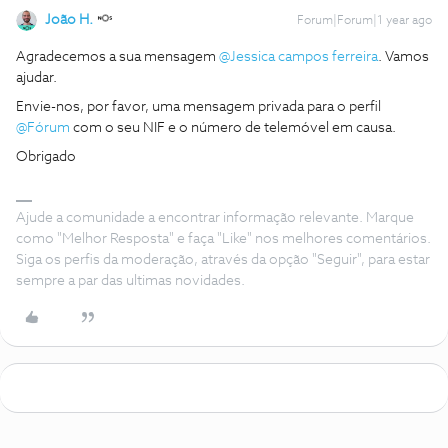
João H.
Forum|Forum|1 year ago
Agradecemos a sua mensagem ​
@Jessica campos ferreira
. Vamos
ajudar.
Envie-nos, por favor, uma mensagem privada para o perfil ​
@Fórum
com o seu NIF e o número de telemóvel em causa.
Obrigado
Ajude a comunidade a encontrar informação relevante. Marque
como "Melhor Resposta" e faça "Like" nos melhores comentários.
Siga os perfis da moderação, através da opção "Seguir", para estar
sempre a par das ultimas novidades.