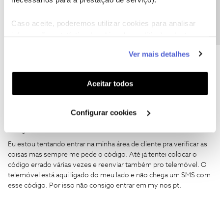
Precisa de ajuda?
Caso aceite, poderemos utilizar cookies para analisar
informação estatística (cookies de analítica), adaptar
Jessica campos ferreira
AUTOR
Forum|Forum|1 year ago
este serviço às suas preferências e apresentar-lhe
Boa tarde ​
@Jessica campos ferreira
,
Ver mais detalhes
funcionalidades (cookies de personalização e
Agradecemos a sua mensagem.
funcionalidade) e adaptar anúncios aos seus interesses
Verificou o saldo do cartão através da my NOS em
(cookies de publicidade personalizada). Pode gerir a
my.nos.pt
?
Aceitar todos
utilização dos cookies clicando em "
Configurar
Sugerimos que teste o cartão noutro dispositivo e verifique se
Cookies
".
está impossibilitado de receber chamadas de números
Configurar cookies
específicos ou qualquer número.
Obrigado
Eu estou tentando entrar na minha área de cliente pra verificar as
coisas mas sempre me pede o código. Até já tentei colocar o
código errado várias vezes e reenviar também pro telemóvel. O
telemóvel está aqui ligado do meu lado e não chega um SMS com
esse código. Por isso não consigo entrar em my nos pt.