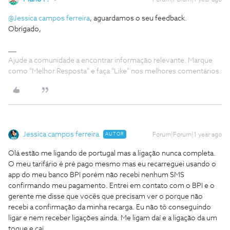
Forum|Forum|1 year ago
@Jessica campos ferreira
, aguardamos o seu feedback.
Obrigado,
Ajude a comunidade a encontrar informação relevante. Marque
como "Melhor Resposta" e faça "Like" nos melhores comentários.
Jessica campos ferreira
AUTOR
Forum|Forum|1 year ago
Olá estão me ligando de portugal mas a ligação nunca completa.
O meu tarifário é pré pago mesmo mas eu recarreguei usando o
app do meu banco BPI porém não recebi nenhum SMS
confirmando meu pagamento. Entrei em contato com o BPI e o
gerente me disse que vocês que precisam ver o porque não
recebi a confirmação da minha recarga. Eu não tô conseguindo
ligar e nem receber ligações ainda. Me ligam daí e a ligação da um
toque e cai.