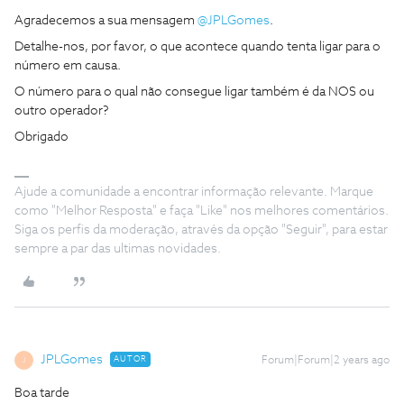
Agradecemos a sua mensagem
@JPLGomes
.
Detalhe-nos, por favor, o que acontece quando tenta ligar para o
número em causa.
O número para o qual não consegue ligar também é da NOS ou
outro operador?
Obrigado
Ajude a comunidade a encontrar informação relevante. Marque
como "Melhor Resposta" e faça "Like" nos melhores comentários.
Siga os perfis da moderação, através da opção "Seguir", para estar
sempre a par das ultimas novidades.
JPLGomes
AUTOR
Forum|Forum|2 years ago
J
Boa tarde