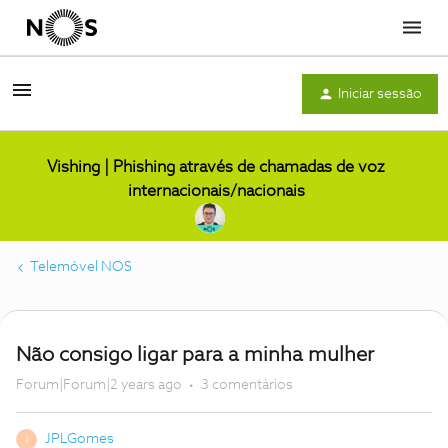
Menu
Iniciar sessão
Vishing | Phishing através de chamadas de voz
internacionais/nacionais
Telemóvel NOS
Não consigo ligar para a minha mulher
Forum|Forum|2 years ago
3 comentários
JPLGomes
J