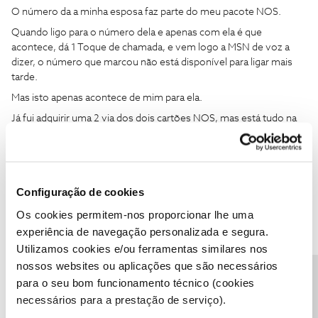
O número da a minha esposa faz parte do meu pacote NOS.
Quando ligo para o número dela e apenas com ela é que
acontece, dá 1 Toque de chamada, e vem logo a MSN de voz a
dizer, o número que marcou não está disponível para ligar mais
tarde.
Mas isto apenas acontece de mim para ela.
Já fui adquirir uma 2 via dos dois cartões NOS, mas está tudo na
mesma.
Podem ajudar???
Configuração de cookies
Os cookies permitem-nos proporcionar lhe uma
experiência de navegação personalizada e segura.
Utilizamos cookies e/ou ferramentas similares nos
João H.
Forum|Forum|2 years ago
nossos websites ou aplicações que são necessários
Boa tarde
@JPLGomes
,
Precisa de ajuda?
para o seu bom funcionamento técnico (cookies
Agradecemos o seu testemunho. Vamos ajudar a analisar.
necessários para a prestação de serviço).
Envie-nos, por favor, uma mensagem privada para o perfil