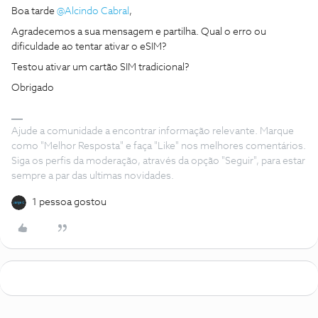
Boa tarde ​
@Alcindo Cabral
,
Agradecemos a sua mensagem e partilha. Qual o erro ou
dificuldade ao tentar ativar o eSIM?
Testou ativar um cartão SIM tradicional?
Obrigado
Ajude a comunidade a encontrar informação relevante. Marque
como "Melhor Resposta" e faça "Like" nos melhores comentários.
Siga os perfis da moderação, através da opção "Seguir", para estar
sempre a par das ultimas novidades.
1 pessoa gostou