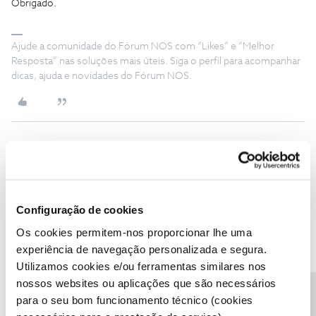
Obrigado.
Ajude a comunidade do Fórum NOS com “Likes” e “Melhor
Resposta” nas soluções mais úteis. Siga o perfil para acompanhar
dicas, ajuda e novidades do Fórum NOS.
Rafaela F.
Forum|Forum|5 months ago
Bom dia ​
@Alcindo Cabral
, bem-vindo ao Fórum NOS. 😊
Configuração de cookies
Agradecemos a sua mensagem. A comunidade deu uma boa
ajuda sobre o tema.
Os cookies permitem-nos proporcionar lhe uma
Partilhe, por favor, connosco o seu feedback.
experiência de navegação personalizada e segura.
Utilizamos cookies e/ou ferramentas similares nos
Obrigada
nossos websites ou aplicações que são necessários
para o seu bom funcionamento técnico (cookies
Ajude a comunidade a encontrar informação relevante. Marque