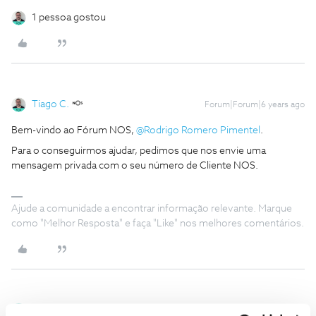
1 pessoa gostou
Tiago C.
Forum|Forum|6 years ago
Bem-vindo ao Fórum NOS,
@Rodrigo Romero Pimentel
.
Para o conseguirmos ajudar, pedimos que nos envie uma
mensagem privada com o seu número de Cliente NOS.
Ajude a comunidade a encontrar informação relevante. Marque
como "Melhor Resposta" e faça "Like" nos melhores comentários.
Rodrigo Romero Pimentel
AUTOR
Forum|Forum|6 years ago
R