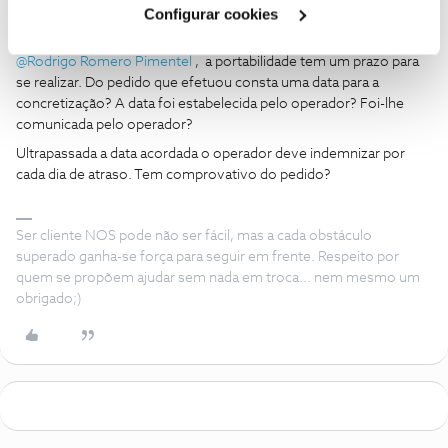
Configurar cookies
C24XXXX201
Forum|Forum|6 years ago
C
@Rodrigo Romero Pimentel
, a portabilidade tem um prazo para
se realizar. Do pedido que efetuou consta uma data para a
concretização? A data foi estabelecida pelo operador? Foi-lhe
comunicada pelo operador?
Ultrapassada a data acordada o operador deve indemnizar por
cada dia de atraso. Tem comprovativo do pedido?
Ser cliente NOS pode não ser fácil, mas a cada obstáculo
superado ganha-se força para seguir em frente. Respeito por
quem se propõem ajudar sem nada em troca... nem mesmo um
obrigado;)