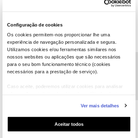
Como se envia uma mensagem privada?
Configuração de cookies
Os cookies permitem-nos proporcionar lhe uma
experiência de navegação personalizada e segura.
Utilizamos cookies e/ou ferramentas similares nos
Tiago C.
Forum|Forum|6 years ago
nossos websites ou aplicações que são necessários
Precisa de ajuda?
Olá
@Rodrigo Romero Pimentel
,
para o seu bom funcionamento técnico (cookies
necessários para a prestação de serviço).
Para enviar uma mensagem privada, só precisa de carregar na
fotografia de um moderador e escolher a opção "Enviar
mensagem".
Caso aceite, poderemos utilizar cookies para analisar
informação estatística (cookies de analítica), adaptar
este serviço às suas preferências e apresentar-lhe
Ajude a comunidade a encontrar informação relevante. Marque
Ver mais detalhes
funcionalidades (cookies de personalização e
como "Melhor Resposta" e faça "Like" nos melhores comentários.
funcionalidade) e adaptar anúncios aos seus interesses
(cookies de publicidade personalizada). Pode gerir a
Aceitar todos
utilização dos cookies clicando em "
Configurar
Cookies
".