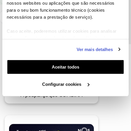
nossos websites ou aplicações que são necessários
Precisa de ajuda?
para o seu bom funcionamento técnico (cookies
necessários para a prestação de serviço).
Caso aceite, poderemos utilizar cookies para analisar
informação estatística (cookies de analítica), adaptar
este serviço às suas preferências e apresentar-lhe
Ver mais detalhes
funcionalidades (cookies de personalização e
funcionalidade) e adaptar anúncios aos seus interesses
(cookies de publicidade personalizada). Pode gerir a
Aceitar todos
utilização dos cookies clicando em "
Configurar
Cookies
".
Configurar cookies
A poupança que COMBINA