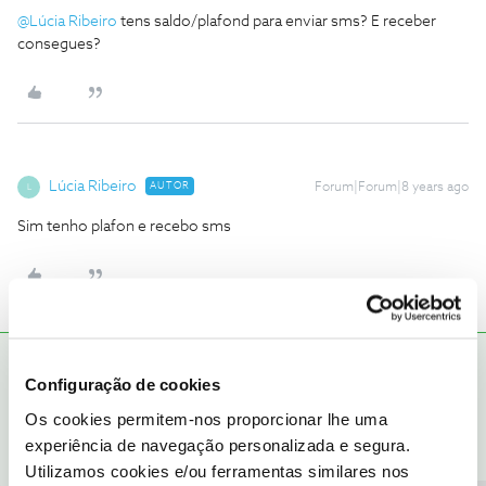
@Lúcia Ribeiro
tens saldo/plafond para enviar sms? E receber
consegues?
Lúcia Ribeiro
AUTOR
Forum|Forum|8 years ago
L
Sim tenho plafon e recebo sms
Oscar7
RESPOSTA
Forum|Forum|8 years ago
Configuração de cookies
Dá algum erro? Já experimentaste por o cartão noutro
Os cookies permitem-nos proporcionar lhe uma
telemóvel?
experiência de navegação personalizada e segura.
Utilizamos cookies e/ou ferramentas similares nos