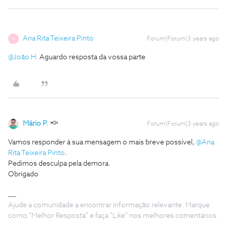
Ana Rita Teixeira Pinto
Forum|Forum|3 years ago
A
@João H.
Aguardo resposta da vossa parte
Mário P.
Forum|Forum|3 years ago
Vamos responder à sua mensagem o mais breve possível,
@Ana
Rita Teixeira Pinto
.
Pedimos desculpa pela demora.
Obrigado
Ajude a comunidade a encontrar informação relevante. Marque
como "Melhor Resposta" e faça "Like" nos melhores comentários.