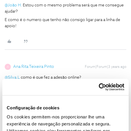
@João H.
Estou com o mesmo problema será que me consegue
ajudar?
E como é o numero que tenho não consigo ligar para a linha de
apoio!
Ana Rita Teixeira Pinto
Forum|Forum|3 years ago
A
@Silva.L
como é que fez a adesão online?
Configuração de cookies
Os cookies permitem-nos proporcionar lhe uma
João H.
Forum|Forum|3 years ago
experiência de navegação personalizada e segura.
Boa tarde
@Ana Rita Teixeira Pinto
,
Utilizamos cookies e/ou ferramentas similares nos