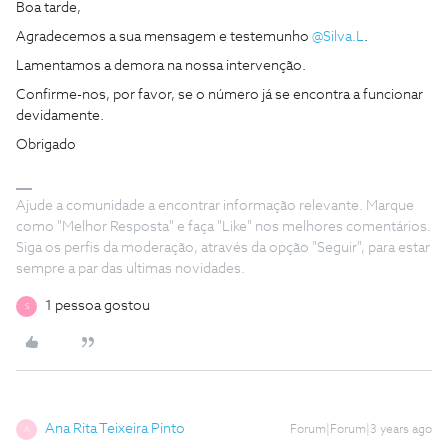
Boa tarde,
Agradecemos a sua mensagem e testemunho
@Silva.L
.
Lamentamos a demora na nossa intervenção.
Confirme-nos, por favor, se o número já se encontra a funcionar
devidamente.
Obrigado
Ajude a comunidade a encontrar informação relevante. Marque
como "Melhor Resposta" e faça "Like" nos melhores comentários.
Siga os perfis da moderação, através da opção "Seguir", para estar
sempre a par das ultimas novidades.
1 pessoa gostou
S
Ana Rita Teixeira Pinto
Forum|Forum|3 years ago
A