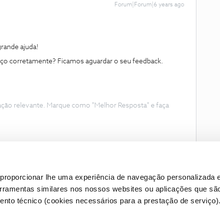
Forum|Forum|6 years ago
rande ajuda!
ço corretamente? Ficamos aguardar o seu feedback.
ação relevante. Marque como "Melhor Resposta" e faça
proporcionar lhe uma experiência de navegação personalizada e
erramentas similares nos nossos websites ou aplicações que sã
nto técnico (cookies necessários para a prestação de serviço)