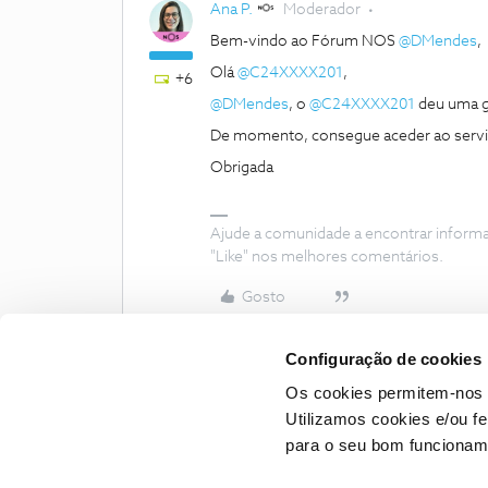
Ana P.
Moderador
Bem-vindo ao Fórum NOS
@DMendes
,
Olá
@C24XXXX201
,
+6
@DMendes
, o
@C24XXXX201
deu uma g
De momento, consegue aceder ao servi
Obrigada
Ajude a comunidade a encontrar inform
"Like" nos melhores comentários.
Gosto
Configuração de cookies
Os cookies permitem-nos 
Utilizamos cookies e/ou f
para o seu bom funcioname