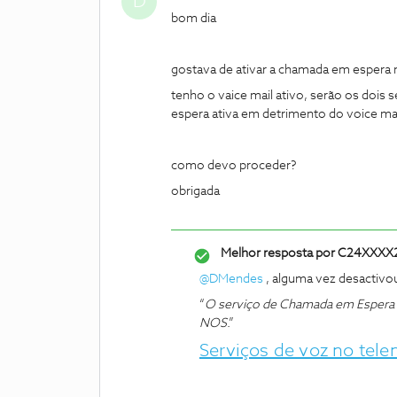
D
bom dia
gostava de ativar a chamada em espera
tenho o vaice mail ativo, serão os dois 
espera ativa em detrimento do voice mai
como devo proceder?
obrigada
Melhor resposta por
C24XXXX
@DMendes
, alguma vez desactivo
“
O serviço de Chamada em Espera é 
NOS
.”
Serviços de voz no tel