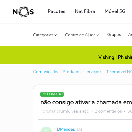
Pacotes
Net Fibra
Móvel 5G
Grupos
As
Categorias
Centro de Ajuda
Vishing | Phish
Comunidade
Produtos e serviços
Telemóvel N
RESPONDIDO
não consigo ativar a chamada em
Forum|Forum|6 years ago
2 comentários
50
DMendes
Bit