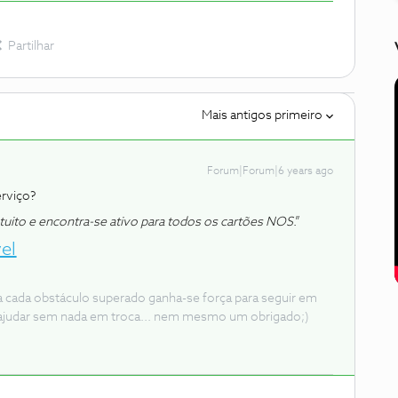
Partilhar
Mais antigos primeiro
Forum|Forum|6 years ago
erviço?
uito e encontra-se ativo para todos os cartões NOS
.”
el
 a cada obstáculo superado ganha-se força para seguir em
ajudar sem nada em troca... nem mesmo um obrigado;)