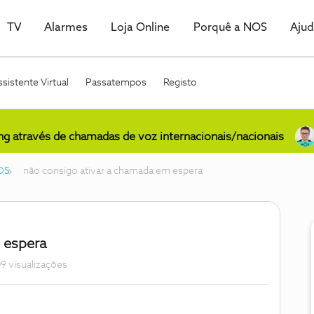
TV
Alarmes
Loja Online
Porquê a NOS
Aju
sistente Virtual
Passatempos
Registo
ing através de chamadas de voz internacionais/nacionais
OS
não consigo ativar a chamada em espera
 espera
9 visualizações