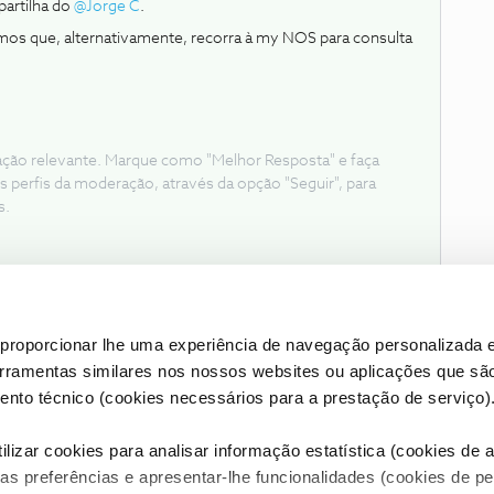
partilha do ​
@Jorge C
.
mos que, alternativamente, recorra à my NOS para consulta
ação relevante. Marque como "Melhor Resposta" e faça
s perfis da moderação, através da opção "Seguir", para
s.
proporcionar lhe uma experiência de navegação personalizada e
erramentas similares nos nossos websites ou aplicações que sã
nto técnico (cookies necessários para a prestação de serviço)
lizar cookies para analisar informação estatística (cookies de an
as preferências e apresentar-lhe funcionalidades (cookies de p
Condições do Fórum NOS
Accessibility statement