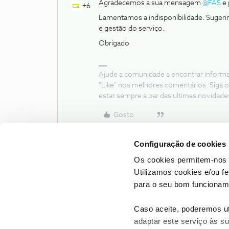
Agradecemos a sua mensagem ​
@FAS
e 
+6
Lamentamos a indisponibilidade. Sugeri
e gestão do serviço.
Obrigado
Ajude a comunidade a encontrar inform
"Like" nos melhores comentários. Siga o
estar sempre a par das ultimas novidade
Gosto
Configuração de cookies
Os cookies permitem-nos 
Utilizamos cookies e/ou f
para o seu bom funcioname
Caso aceite, poderemos uti
adaptar este serviço às su