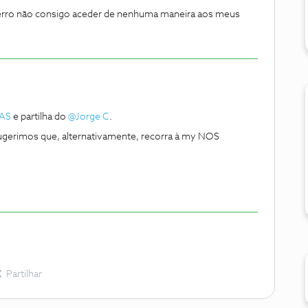
erro não consigo aceder de nenhuma maneira aos meus
AS
e partilha do ​
@Jorge C
.
ugerimos que, alternativamente, recorra à my NOS
Partilhar