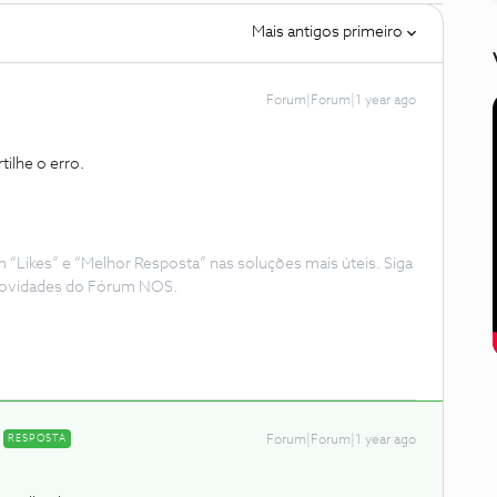
Mais antigos primeiro
Forum|Forum|1 year ago
tilhe o erro.
Likes” e “Melhor Resposta” nas soluções mais úteis. Siga
e novidades do Fórum NOS.
RESPOSTA
Forum|Forum|1 year ago