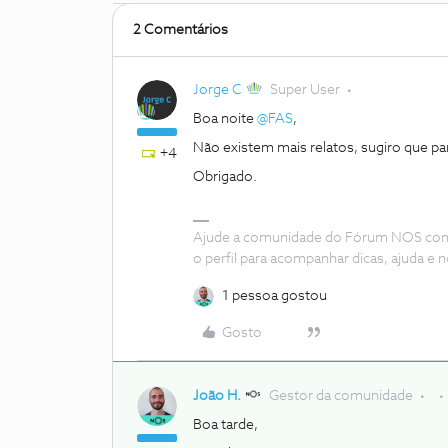
2 Comentários
Jorge C
Super User
Boa noite ​
@FAS
,
Não existem mais relatos, sugiro que par
+4
Obrigado.
Ajude a comunidade do Fórum NOS com “
o perfil para acompanhar dicas, ajuda 
1 pessoa gostou
Gosto
João H.
Gestor da comunidade
Boa tarde,