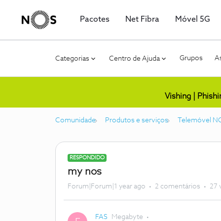
Pacotes
Net Fibra
Móvel 5G
Grupos
As
Categorias
Centro de Ajuda
Vishing | Phish
Comunidade
Produtos e serviços
Telemóvel N
RESPONDIDO
my nos
Forum|Forum|1 year ago
2 comentários
27 
FAS
Megabyte