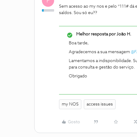
F
Sem acesso ao my nos e pelo *111# dá 
saldos. Sou só eu??
Melhor resposta por
João H.
Boa tarde,
Agradecemos a sua mensagem ​
@F
Lamentamos a indisponibilidade. S
para consulta e gestão do serviço.
Obrigado
my NOS
access issues
Gosto