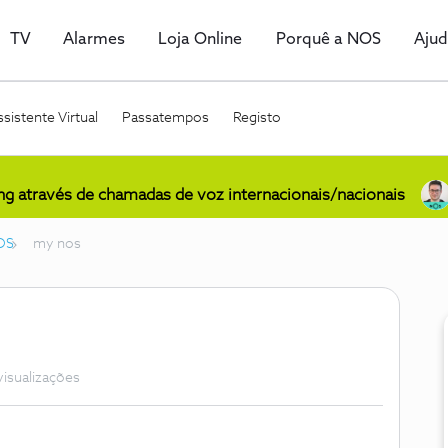
TV
Alarmes
Loja Online
Porquê a NOS
Aju
sistente Virtual
Passatempos
Registo
ing através de chamadas de voz internacionais/nacionais
OS
my nos
visualizações