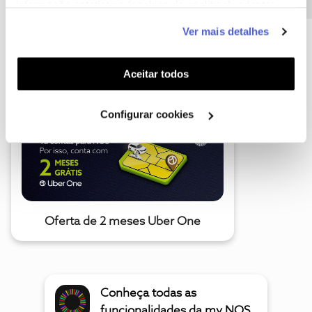
informação estatística (cookies de analítica), adaptar
este serviço às suas preferências e apresentar-lhe
Ver mais detalhes
funcionalidades (cookies de personalização e
funcionalidade) e adaptar anúncios aos seus interesses
A poupança que COMBINA
(cookies de publicidade personalizada). Pode gerir a
Aceitar todos
utilização dos cookies clicando em "
Configurar
Cookies
".
Configurar cookies
Oferta de 2 meses Uber One
Conheça todas as
funcionalidades da my NOS