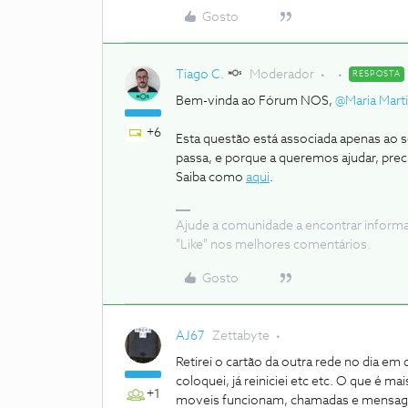
Gosto
Tiago C.
Moderador
RESPOSTA
Bem-vinda ao Fórum NOS,
@Maria Marti
+6
Esta questão está associada apenas ao s
passa, e porque a queremos ajudar, prec
Saiba como
aqui
.
Ajude a comunidade a encontrar inform
"Like" nos melhores comentários.
Gosto
AJ67
Zettabyte
Retirei o cartão da outra rede no dia em qu
coloquei, já reiniciei etc etc. O que é 
+1
moveis funcionam, chamadas e mensage