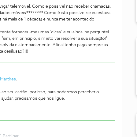
nça/ telemóvel. Como é possível não receber chamadas,
 dados móveis???????? Como é isto possível se eu estava
 há mais de 1 década) e nunca me ter acontecido
tente forneceu-me umas "dicas" e eu ainda lhe perguntei
 "sim, em principio, sim isto vai resolver a sua situação!"
esolvida e atempadamente. Afinal tenho pago sempre as
a desilusão?!!!
Martires
.
 ao seu cartão, por isso, para podermos perceber o
ajudar, precisamos que nos ligue.
Partilhar