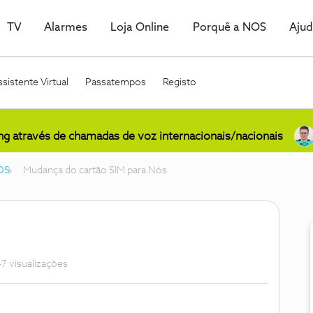
TV
Alarmes
Loja Online
Porquê a NOS
Aju
sistente Virtual
Passatempos
Registo
ing através de chamadas de voz internacionais/nacionais
OS
Mudança do cartão SIM para Nós
7 visualizações