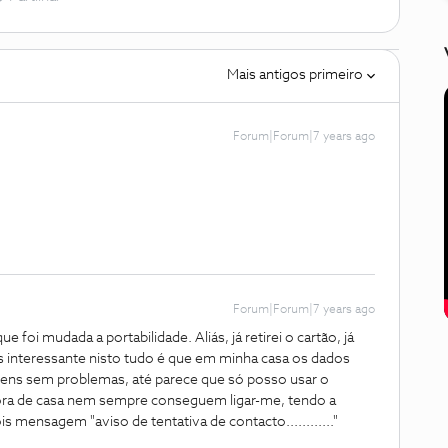
Mais antigos primeiro
Forum|Forum|7 years ago
Forum|Forum|7 years ago
e foi mudada a portabilidade. Aliás, já retirei o cartão, já
mais interessante nisto tudo é que em minha casa os dados
ns sem problemas, até parece que só posso usar o
Fora de casa nem sempre conseguem ligar-me, tendo a
s mensagem "aviso de tentativa de contacto............"