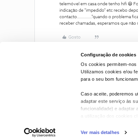
telemóvel em casa onde tenho hifi 😃 
indicação de "impedido" etc recebo dep
contacto............"
quando o problema ficar
receber chamadas, esperamos que não s
Gosto
Configuração de cookies
Os cookies permitem-nos 
Utilizamos cookies e/ou f
para o seu bom funcioname
Caso aceite, poderemos uti
adaptar este serviço às su
funcionalidade) e adaptar 
a utilização dos cookies c
CONTACTOS
POLÍTICA DE P
Ver mais detalhes