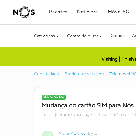
Pacotes
Net Fibra
Móvel 5G
Grupos
As
Categorias
Centro de Ajuda
Vishing | Phish
Comunidade
Produtos e serviços
Telemóvel N
RESPONDIDO
Mudança do cartão SIM para Nós
Forum|Forum|7 years ago
4 comentários
14
Maria Martires
Byte