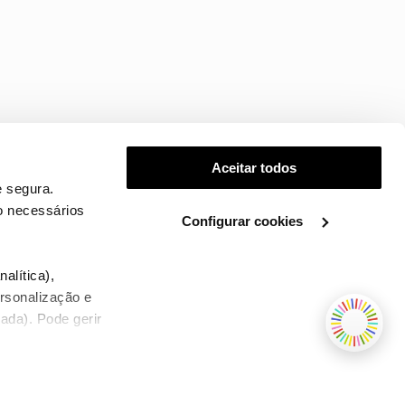
Aceitar todos
 segura.
o necessários
Configurar cookies
.
alítica),
ersonalização e
ada). Pode gerir
TERMOS E CONDIÇÕES
WHOLESALE