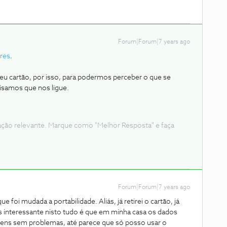
Forum|Forum|7 years ago
res
.
eu cartão, por isso, para podermos perceber o que se
isamos que nos ligue.
ação relevante. Marque como "Melhor Resposta" e faça
Forum|Forum|7 years ago
e foi mudada a portabilidade. Aliás, já retirei o cartão, já
mais interessante nisto tudo é que em minha casa os dados
ns sem problemas, até parece que só posso usar o