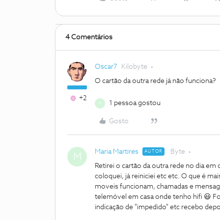
4 Comentários
Oscar7
Kilobyte
O cartão da outra rede já não funciona?
+2
1 pessoa gostou
M
Gosto
Maria Martires
Byte
AUTOR
M
Retirei o cartão da outra rede no dia em qu
coloquei, já reiniciei etc etc. O que é 
moveis funcionam, chamadas e mensage
telemóvel em casa onde tenho hifi 😃 
indicação de "impedido" etc recebo depoi