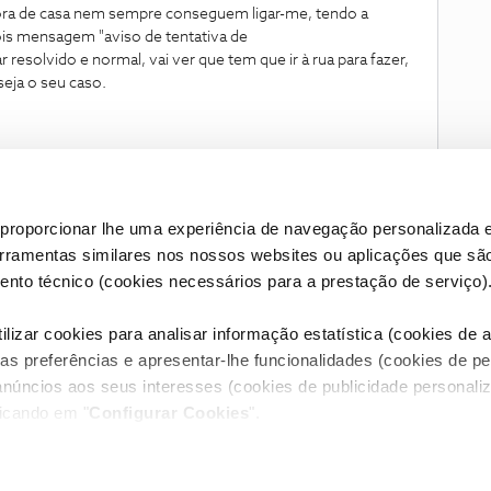
Fora de casa nem sempre conseguem ligar-me, tendo a
ois mensagem "aviso de tentativa de
 resolvido e normal, vai ver que tem que ir à rua para fazer,
eja o seu caso.
proporcionar lhe uma experiência de navegação personalizada e
erramentas similares nos nossos websites ou aplicações que sã
nto técnico (cookies necessários para a prestação de serviço)
lizar cookies para analisar informação estatística (cookies de an
as preferências e apresentar-lhe funcionalidades (cookies de p
Condições do Fórum NOS
Accessibility statement
anúncios aos seus interesses (cookies de publicidade personaliz
licando em "
Configurar Cookies
".
RIVACIDADE
CONFIGURAR COOKIES
QUALIDADE DE SERVIÇO