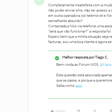
M
Completamente insatisfeita com a muda
não poder enviar sms, não ter acesso a
em outra operadora (só telemóvel e Nós
semelhante absurdo?
Contactada a Nós via telefone uma assis
"será que vão funcionar?" a resposta foi .
Espero bem que a minha situação seja r
facturas, sou uma boa cliente e agora est
Melhor resposta por
Tiago C.
Bem-vinda ao Fórum NOS,
@Maria 
Esta questão está associada apenas
que se passa, e porque a queremos 
Saiba como
aqui
.
Gosto