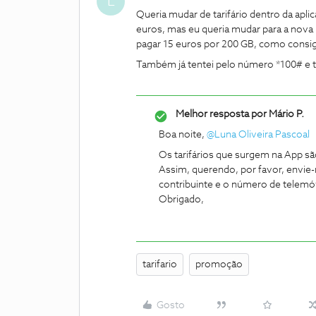
L
Queria mudar de tarifário dentro da apli
euros, mas eu queria mudar para a nov
pagar 15 euros por 200 GB, como consig
Também já tentei pelo número *100# e
Melhor resposta por
Mário P.
Boa noite, ​
@Luna Oliveira Pascoal
Os tarifários que surgem na App sã
Assim, querendo, por favor, envi
contribuinte e o número de telemóvel
Obrigado,
tarifario
promoção
Gosto