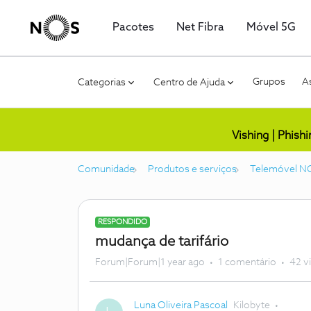
Pacotes
Net Fibra
Móvel 5G
Grupos
As
Categorias
Centro de Ajuda
Vishing | Phish
Comunidade
Produtos e serviços
Telemóvel N
RESPONDIDO
mudança de tarifário
Forum|Forum|1 year ago
1 comentário
42 v
Luna Oliveira Pascoal
Kilobyte