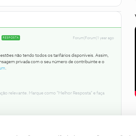
RESPOSTA
Forum|Forum|1 year ago
estões não tendo todos os tarifários disponíveis. Assim,
nsagem privada com o seu número de contribuinte e o
um
.
ação relevante. Marque como "Melhor Resposta" e faça