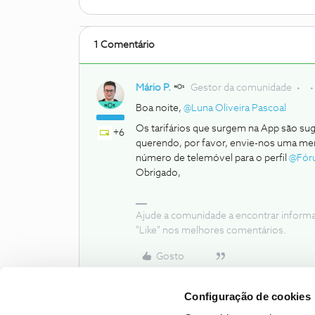
1 Comentário
Mário P.
Gestor da comunidade
Boa noite, ​
@Luna Oliveira Pascoal
Os tarifários que surgem na App são sug
+6
querendo, por favor, envie-nos uma me
número de telemóvel para o perfil ​
@Fór
Obrigado,
Ajude a comunidade a encontrar inform
"Like" nos melhores comentários.
Gosto
Configuração de cookies