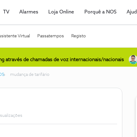
TV
Alarmes
Loja Online
Porquê a NOS
Aju
sistente Virtual
Passatempos
Registo
ing através de chamadas de voz internacionais/nacionais
OS
mudança de tarifário
isualizações