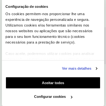
Configuração de cookies
Os cookies permitem-nos proporcionar lhe uma
experiência de navegação personalizada e segura.
Utilizamos cookies e/ou ferramentas similares nos
nossos websites ou aplicações que são necessários
Precisa de ajuda?
para o seu bom funcionamento técnico (cookies
necessários para a prestação de serviço).
Caso aceite, poderemos utilizar cookies para analisar
informação estatística (cookies de analítica), adaptar
este serviço às suas preferências e apresentar-lhe
Ver mais detalhes
funcionalidades (cookies de personalização e
funcionalidade) e adaptar anúncios aos seus interesses
(cookies de publicidade personalizada). Pode gerir a
Aceitar todos
utilização dos cookies clicando em "
Configurar
Cookies
".
Configurar cookies