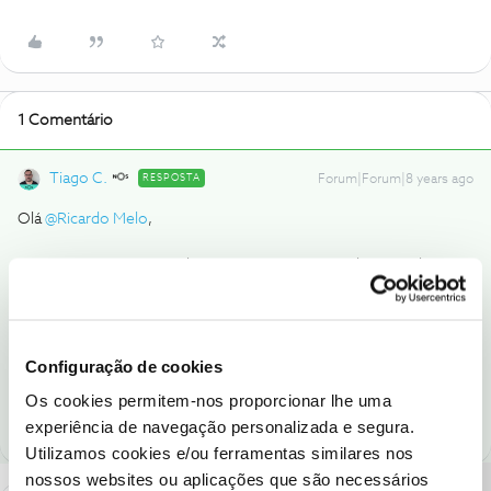
1 Comentário
Tiago C.
RESPOSTA
Forum|Forum|8 years ago
Olá
@Ricardo Melo
,
De momento, o Motorola Moto G6 apenas está disponível na
versão Play. Caso surjam novidades sobre outras versões, serão
divulgadas na nossa
loja online
. 🙂
Configuração de cookies
Ajude a comunidade a encontrar informação relevante. Marque
como "Melhor Resposta" e faça "Like" nos melhores comentários.
Os cookies permitem-nos proporcionar lhe uma
experiência de navegação personalizada e segura.
Utilizamos cookies e/ou ferramentas similares nos
nossos websites ou aplicações que são necessários