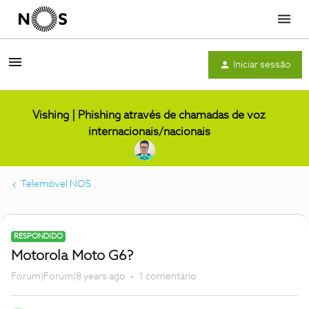
Menu
Iniciar sessão
Vishing | Phishing através de chamadas de voz
internacionais/nacionais
Telemóvel NOS
RESPONDIDO
Motorola Moto G6?
Forum|Forum|8 years ago
1 comentário