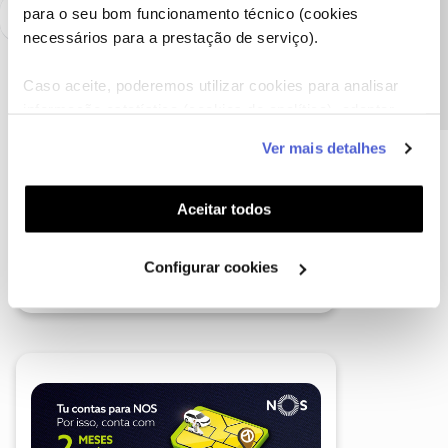
Precisa de ajuda?
para o seu bom funcionamento técnico (cookies
necessários para a prestação de serviço).
Caso aceite, poderemos utilizar cookies para analisar
informação estatística (cookies de analítica), adaptar
este serviço às suas preferências e apresentar-lhe
Ver mais detalhes
funcionalidades (cookies de personalização e
funcionalidade) e adaptar anúncios aos seus interesses
(cookies de publicidade personalizada). Pode gerir a
Aceitar todos
utilização dos cookies clicando em "
Configurar
Cookies
".
Configurar cookies
A poupança que COMBINA