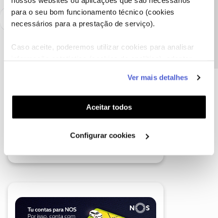
nossos websites ou aplicações que são necessários
Precisa de ajuda?
para o seu bom funcionamento técnico (cookies
necessários para a prestação de serviço).
Caso aceite, poderemos utilizar cookies para analisar
informação estatística (cookies de analítica), adaptar
este serviço às suas preferências e apresentar-lhe
Ver mais detalhes
funcionalidades (cookies de personalização e
funcionalidade) e adaptar anúncios aos seus interesses
(cookies de publicidade personalizada). Pode gerir a
Aceitar todos
utilização dos cookies clicando em "
Configurar
Cookies
".
Configurar cookies
A poupança que COMBINA