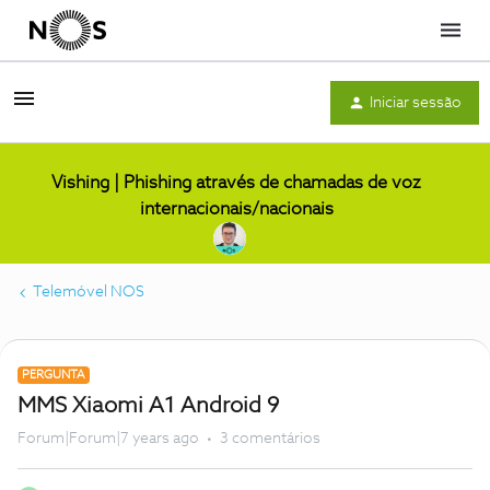
Menu
Iniciar sessão
Vishing | Phishing através de chamadas de voz
internacionais/nacionais
Telemóvel NOS
PERGUNTA
MMS Xiaomi A1 Android 9
Forum|Forum|7 years ago
3 comentários