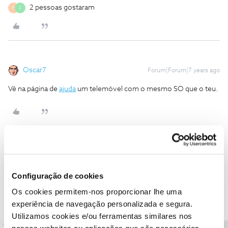
2 pessoas gostaram
P
Z
Oscar7
Forum|Forum|7 years ago
Vê na página de
ajuda
um telemóvel com o mesmo SO que o teu.
Zubi
AUTOR
Forum|Forum|7 years ago
Z
Resolvido. Obrigado.
Configuração de cookies
Os cookies permitem-nos proporcionar lhe uma
1 pessoa gostou
experiência de navegação personalizada e segura.
Utilizamos cookies e/ou ferramentas similares nos