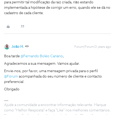
para permitir tal modificação da raiz criada, não estando
implementada a hipótese de corrigir um erro, quando ele se dá no
cadastro de cada cliente.
João H.
Forum|Forum|3 years ago
Boa tarde
@Fernando Boléo Canário
,
Agradecemos a sua mensagem. Vamos ajudar.
Envie-nos, por favor, uma mensagem privada para o perfil
@Fórum
acompanhada do seu número de cliente e contacto
preferencial.
Obrigado
Ajude a comunidade a encontrar informação relevante. Marque
como "Melhor Resposta" e faça "Like" nos melhores comentários.