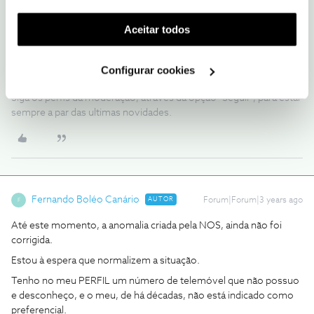
Diga-nos, por favor, se conseguiu.
funcionalidade) e adaptar anúncios aos seus interesses
(cookies de publicidade personalizada). Pode gerir a
Obrigado
Aceitar todos
utilização dos cookies clicando em "
Configurar
Cookies
".
Ajude a comunidade a encontrar informação relevante. Marque
Configurar cookies
como "Melhor Resposta" e faça "Like" nos melhores comentários.
Siga os perfis da moderação, através da opção "Seguir", para estar
sempre a par das ultimas novidades.
Fernando Boléo Canário
AUTOR
Forum|Forum|3 years ago
F
Até este momento, a anomalia criada pela NOS, ainda não foi
corrigida.
Estou à espera que normalizem a situação.
Tenho no meu PERFIL um número de telemóvel que não possuo
e desconheço, e o meu, de há décadas, não está indicado como
preferencial.