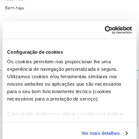
Bem-haja.
16990 opção 3.
1 pessoa gostou
Configuração de cookies
Os cookies permitem-nos proporcionar lhe uma
experiência de navegação personalizada e segura.
Utilizamos cookies e/ou ferramentas similares nos
João H.
RESPOSTA
Forum|Forum|3 years ago
nossos websites ou aplicações que são necessários
Precisa de ajuda?
para o seu bom funcionamento técnico (cookies
Boa tarde,
necessários para a prestação de serviço).
Agradecemos a sua mensagem
@Fernando Boléo Canário
.
Dados pessoais foram ocultos do seu comentário, para sua
Caso aceite, poderemos utilizar cookies para analisar
proteção e dos mesmos.
informação estatística (cookies de analítica), adaptar
Saiba como alterar o contacto preferencial através da sua Área de
este serviço às suas preferências e apresentar-lhe
Cliente NOS:
Ver mais detalhes
funcionalidades (cookies de personalização e