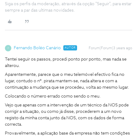
Siga os perfis da moderação, através da opção "Seguir", para estar
sempre a par das ultimas novidades.
Fernando Boléo Canário
AUTOR
Forum|Forum|3 years ago
F
Tentei seguir os passos, procedi ponto por ponto, mas nada se
alterou.
Aparentemente, parece que o meu telemóvel efectivo fica no
lugar, contudo o nº. pirata mantem-se, nada altera e com a
continuação a mudança que se procedeu, volta ao mesmo lugar.
Colocando o número errado como sendo o meu.
Vejo que apenas com a intervenção de um técnico da NOS pode
corrigir a situação, ou como já disse, procederem a um novo
registo da minha conta junto da NOS, com os dados de forma
correcta.
Provavelmente, a aplicação base da empresa não tem condições