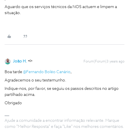
Aguardo que os serviços técnicos da NOS actuem e limpem a
situação.
João H.
Forum|Forum|3 years ago
Boa tarde
@Fernando Boléo Canário
,
Agradecemos o seu testemunho.
Indique-nos, por favor, se seguiu os passos descritos no artigo
partilhado acima.
Obrigado
Ajude a comunidade a encontrar informação relevante. Marque
como "Melhor Resposta" e faça "Like" nos melhores comentários.