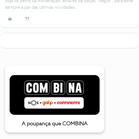
Siga os perfis da moderação, através da opção "Seguir", para estar
sempre a par das ultimas novidades.
A poupança que COMBINA