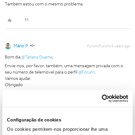
Também estou com o mesmo problema
Mário P.
Forum|Forum|4 years ago
Bom dia
@Tatiana Duarte
,
Envie-nos, por favor, também, uma mensagem privada com o
seu número de telemóvel para o perfil
@Fórum
.
Vamos ajudar.
Obrigado
Ajude a comunidade a encontrar informação relevante. Marque
como "Melhor Resposta" e faça "Like" nos melhores comentários.
Configuração de cookies
Os cookies permitem-nos proporcionar lhe uma