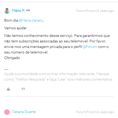
Mário P.
Forum|Forum|4 years ago
Bom dia
@Maria claracc
,
Vamos ajudar.
Não temos conhecimento desse serviço. Para garantirmos que
não tem subscrições associadas ao seu telemóvel. Por favor,
envie-nos uma mensagem privada para o perfil
@Fórum
com o
seu número de telemóvel.
Obrigado
Ajude a comunidade a encontrar informação relevante. Marque
como "Melhor Resposta" e faça "Like" nos melhores comentários.
Tatiana Duarte
Forum|Forum|4 years ago
T