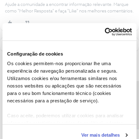
Ajude a comunidade a encontrar informação relevante. Marque
como "Melhor Resposta" e faça "Like" nos melhores comentários.
Configuração de cookies
Os cookies permitem-nos proporcionar lhe uma
experiência de navegação personalizada e segura.
Utilizamos cookies e/ou ferramentas similares nos
nossos websites ou aplicações que são necessários
Precisa de ajuda?
para o seu bom funcionamento técnico (cookies
necessários para a prestação de serviço).
Caso aceite, poderemos utilizar cookies para analisar
informação estatística (cookies de analítica), adaptar
A poupança que COMBINA
este serviço às suas preferências e apresentar-lhe
Ver mais detalhes
funcionalidades (cookies de personalização e