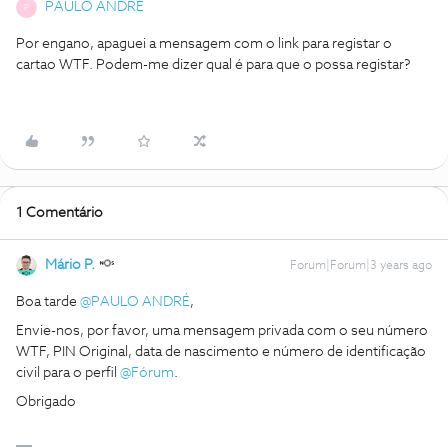
PAULO ANDRÉ
P
Por engano, apaguei a mensagem com o link para registar o
cartao WTF. Podem-me dizer qual é para que o possa registar?
1 Comentário
Mário P.
Forum|Forum|3 years ago
Boa tarde
@PAULO ANDRÉ
,
Envie-nos, por favor, uma mensagem privada com o seu número
WTF, PIN Original, data de nascimento e número de identificação
civil para o perfil
@Fórum
.
Obrigado