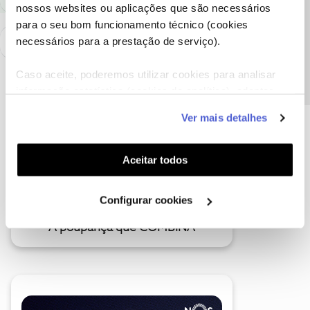
nossos websites ou aplicações que são necessários
Precisa de ajuda?
para o seu bom funcionamento técnico (cookies
necessários para a prestação de serviço).
Caso aceite, poderemos utilizar cookies para analisar
informação estatística (cookies de analítica), adaptar
este serviço às suas preferências e apresentar-lhe
Ver mais detalhes
funcionalidades (cookies de personalização e
funcionalidade) e adaptar anúncios aos seus interesses
(cookies de publicidade personalizada). Pode gerir a
Aceitar todos
utilização dos cookies clicando em "
Configurar
Cookies
".
Configurar cookies
A poupança que COMBINA