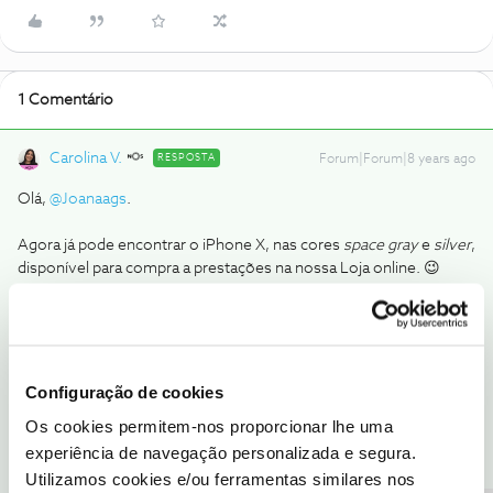
1 Comentário
Carolina V.
RESPOSTA
Forum|Forum|8 years ago
Olá,
@Joanaags
.
Agora já pode encontrar o iPhone X, nas cores
space gray
e
silver
,
disponível para compra a prestações na nossa Loja online. 😉
Saiba tudo
aqui
.
Como o stock da Loja online é independente do stock de cada
loja física, mesmo que algum equipamento esteja esgotado no
site pode estar disponível numa das nossas lojas. 🙂
Configuração de cookies
Ajude a comunidade a encontrar informação relevante. Marque
Os cookies permitem-nos proporcionar lhe uma
como "Melhor Resposta" e faça "Like" nos melhores comentários.
experiência de navegação personalizada e segura.
Utilizamos cookies e/ou ferramentas similares nos