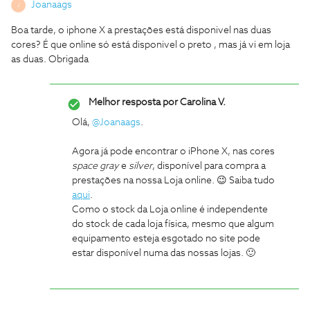
Joanaags
J
Boa tarde, o iphone X a prestações está disponivel nas duas
cores? É que online só está disponivel o preto , mas já vi em loja
as duas. Obrigada
Melhor resposta por
Carolina V.
Olá,
@Joanaags
.
Agora já pode encontrar o iPhone X, nas cores
space gray
e
silver
, disponível para compra a
prestações na nossa Loja online. 😉 Saiba tudo
aqui
.
Como o stock da Loja online é independente
do stock de cada loja física, mesmo que algum
equipamento esteja esgotado no site pode
estar disponível numa das nossas lojas. 🙂