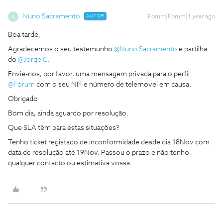
Nuno Sacramento
AUTOR
Forum|Forum|1 year ago
N
Boa tarde,
Agradecemos o seu testemunho ​
@Nuno Sacramento
e partilha
do ​
@Jorge C
.
Envie-nos, por favor, uma mensagem privada para o perfil ​
@Fórum
com o seu NIF e número de telemóvel em causa.
Obrigado
Bom dia, ainda aguardo por resolução.
Que SLA têm para estas situações?
Tenho ticket registado de inconformidade desde dia 18Nov com
data de resolução até 19Nov. Passou o prazo e não tenho
qualquer contacto ou estimativa vossa.