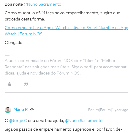
Boa noite ​
@Nuno Sacramento
,
Como mudou o eSIM faça novo emparelhamento, sugiro que
proceda desta forma.
Como emparelhar o Apple Watch e ativar o Smart Number na App
Watch | Forum NOS
Obrigado.
Ajude a comunidade do Fórum NOS com “Likes” e “Melhor
Resposta” nas soluções mais úteis. Siga o perfil para acompanhar
dicas, ajuda e novidades do Fórum NOS.
Mário P.
Forum|Forum|1 year ago
O ​
@Jorge C
deu uma boa ajuda, ​
@Nuno Sacramento
.
Siga os passos de emparelhamento sugeridos e, por favor, dê-