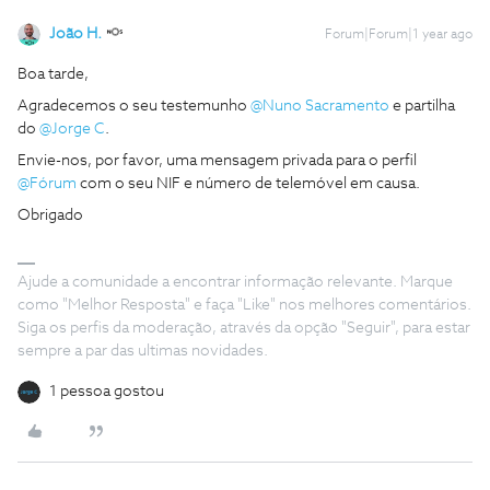
João H.
Forum|Forum|1 year ago
Boa tarde,
Agradecemos o seu testemunho ​
@Nuno Sacramento
e partilha
do ​
@Jorge C
.
Envie-nos, por favor, uma mensagem privada para o perfil ​
@Fórum
com o seu NIF e número de telemóvel em causa.
Obrigado
Ajude a comunidade a encontrar informação relevante. Marque
como "Melhor Resposta" e faça "Like" nos melhores comentários.
Siga os perfis da moderação, através da opção "Seguir", para estar
sempre a par das ultimas novidades.
1 pessoa gostou