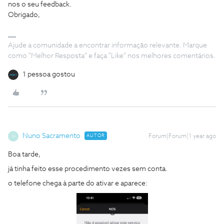
nos o seu feedback.
Obrigado,
Ajude a comunidade a encontrar informação relevante. Marque
como "Melhor Resposta" e faça "Like" nos melhores comentários.
1 pessoa gostou
Nuno Sacramento
AUTOR
Forum|Forum|1 year ago
N
Boa tarde,
já tinha feito esse procedimento vezes sem conta.
o telefone chega à parte do ativar e aparece: