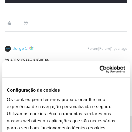
Jorge C
Forum|Forum|1 year ago
Vejam o vosso sistema.
Todas as resoluções similares passaram por algum alteração do
vosso lado.
Ao inserir o nr no vosso site diz que o tarifário é compativel:
Configuração de cookies
Os cookies permitem-nos proporcionar lhe uma
experiência de navegação personalizada e segura.
Utilizamos cookies e/ou ferramentas similares nos
nossos websites ou aplicações que são necessários
@Nuno Sacramento
sugiro que desinstale, reinicie o telefone e
para o seu bom funcionamento técnico (cookies
instale novamente.