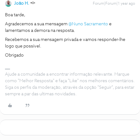
João H.
Forum|Forum|1 year ago
Boa tarde,
Agradecemos a sua mensagem ​
@Nuno Sacramento
e
lamentamos a demora na resposta.
Recebemos a sua mensagem privada e vamos responder-lhe
logo que possível.
Obrigado
Ajude a comunidade a encontrar informação relevante. Marque
como "Melhor Resposta" e faça "Like" nos melhores comentários.
Siga os perfis da moderação, através da opção "Seguir", para estar
sempre a par das ultimas novidades.