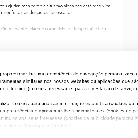
u ajudar, mas como a situação ainda não está resolvida,
 ser feitos os despistes necessários.
ação relevante. Marque como "Melhor Resposta" e faça
proporcionar lhe uma experiência de navegação personalizada e
erramentas similares nos nossos websites ou aplicações que sã
nto técnico (cookies necessários para a prestação de serviço)
lizar cookies para analisar informação estatística (cookies de an
as preferências e apresentar-lhe funcionalidades (cookies de p
Condições do Fórum NOS
Accessibility statement
anúncios aos seus interesses (cookies de publicidade personaliz
licando em "
Configurar Cookies
".
RIVACIDADE
CONFIGURAR COOKIES
QUALIDADE DE SERVIÇO