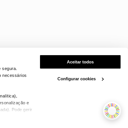
Aceitar todos
 segura.
o necessários
Configurar cookies
.
alítica),
ersonalização e
ada). Pode gerir
TERMOS E CONDIÇÕES
WHOLESALE