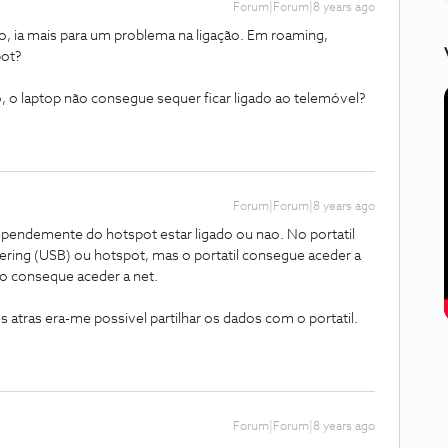
Forum|Forum|8 years ago
o, ia mais para um problema na ligação. Em roaming,
pot?
 o laptop não consegue sequer ficar ligado ao telemóvel?
Forum|Forum|8 years ago
ependemente do hotspot estar ligado ou nao. No portatil
hering (USB) ou hotspot, mas o portatil consegue aceder a
ao conseque aceder a net.
atras era-me possivel partilhar os dados com o portatil.
Forum|Forum|8 years ago