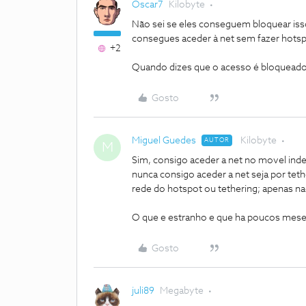
Oscar7
Kilobyte
Não sei se eles conseguem bloquear iss
consegues aceder à net sem fazer hots
+2
Quando dizes que o acesso é bloqueado,
Gosto
Miguel Guedes
Kilobyte
AUTOR
M
Sim, consigo aceder a net no movel ind
nunca consigo aceder a net seja por tet
rede do hotspot ou tethering; apenas n
O que e estranho e que ha poucos meses 
Gosto
juli89
Megabyte