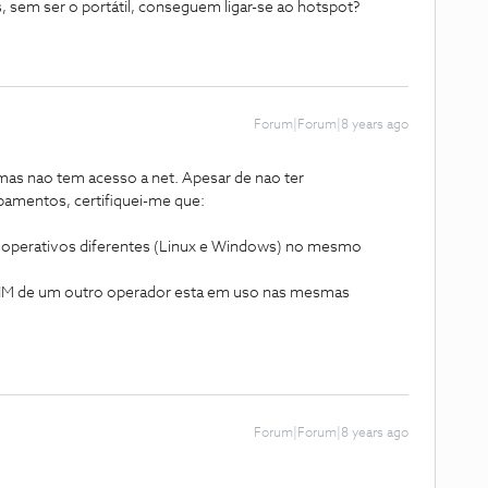
 sem ser o portátil, conseguem ligar-se ao hotspot?
Forum|Forum|8 years ago
 mas nao tem acesso a net. Apesar de nao ter
amentos, certifiquei-me que:
s operativos diferentes (Linux e Windows) no mesmo
SIM de um outro operador esta em uso nas mesmas
Forum|Forum|8 years ago