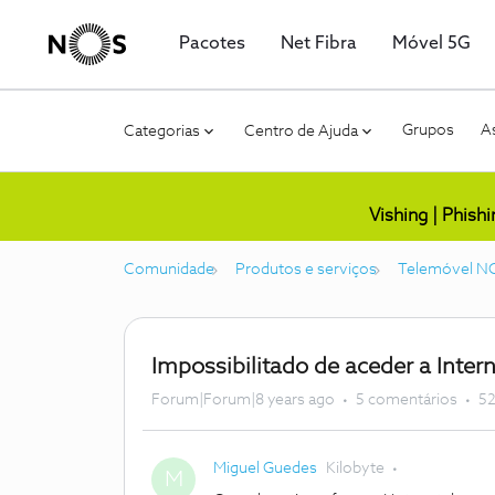
Pacotes
Net Fibra
Móvel 5G
Grupos
As
Categorias
Centro de Ajuda
Vishing | Phish
Comunidade
Produtos e serviços
Telemóvel N
Impossibilitado de aceder a Inter
Forum|Forum|8 years ago
5 comentários
52
Miguel Guedes
Kilobyte
M