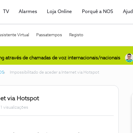
TV
Alarmes
Loja Online
Porquê a NOS
Aju
sistente Virtual
Passatempos
Registo
ing através de chamadas de voz internacionais/nacionais
OS
Impossibilitado de aceder a Internet via Hotspot
net via Hotspot
1 visualizações