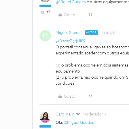
@Miguel Guedes
e outros equipamentos,
+1
Gosto
Miguel Guedes
Kilobyte
AUTOR
M
@Oscar7
@juli89
O portatil consegue ligar-se ao hotspot
experimentado aceder com outros equip
(1) o problema ocorre em dois sistema
equipamento
(2) o problema nao ocorre quando um 
condicoes
Gosto
Carolina V.
Moderador
Olá,
@Miguel Guedes
.