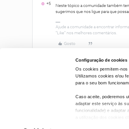
+5
Neste tópico a comunidade também tento
sugerimos que nos ligue para que possam
Ajude a comunidade a encontrar inform
"Like" nos melhores comentários.
Gosto
Configuração de cookies
Os cookies permitem-nos 
Utilizamos cookies e/ou f
para o seu bom funcioname
Caso aceite, poderemos uti
adaptar este serviço às su
funcionalidade) e adaptar 
a utilização dos cookies c
CONTACTOS
POLÍTICA DE P