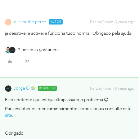
elizabethe perez
AUTOR
Forum|Forum|3 years ago
E
ja desativei e activei e funciona tudo normal. Obrigado pela ajuda
2 pessoas gostaram
Jorge C
RESPOSTA
Forum|Forum|3 years ago
Fico contente que esteja ultrapassado o problema 😊
Para escoher os reencaminhamentos condicionais consulte este
site
.
Obrigado