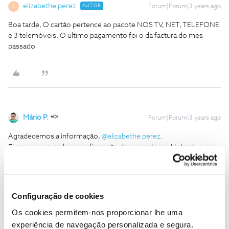
elizabethe perez
AUTOR
Forum|Forum|3 years ago
E
Boa tarde, O cartão pertence ao pacote NOS TV, NET, TELEFONE
e 3 telemóveis. O ultimo pagamento foi o da factura do mes
passado
Mário P.
Forum|Forum|3 years ago
Agradecemos a informação,
@elizabethe perez
.
Ficamos a aguardar a confirmação do operador na Holanda a que
se encontra ligada.
Obrigado
Configuração de cookies
Ajude a comunidade a encontrar informação relevante. Marque
como "Melhor Resposta" e faça "Like" nos melhores comentários.
Os cookies permitem-nos proporcionar lhe uma
experiência de navegação personalizada e segura.