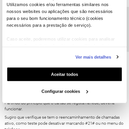
Utilizamos cookies e/ou ferramentas similares nos
nossos websites ou aplicações que são necessários
Precisa de ajuda?
para o seu bom funcionamento técnico (cookies
necessários para a prestação de serviço).
elizabethe perez
AUTOR
Forum|Forum|3 years ago
E
É a T mobile
Caso aceite, poderemos utilizar cookies para analisar
informação estatística (cookies de analítica), adaptar
este serviço às suas preferências e apresentar-lhe
Ver mais detalhes
funcionalidades (cookies de personalização e
funcionalidade) e adaptar anúncios aos seus interesses
(cookies de publicidade personalizada). Pode gerir a
Aceitar todos
Jorge C
Forum|Forum|3 years ago
utilização dos cookies clicando em "
Configurar
Boa tarde
@elizabethe perez
,
Cookies
".
Configurar cookies
Partindo do principio que o cartão se regista na rede, deveria
funcionar.
Sugiro que verifique se tem o reencaminhamento de chamadas
ativo, como teste pode desativar marcando #21# ou no menu do