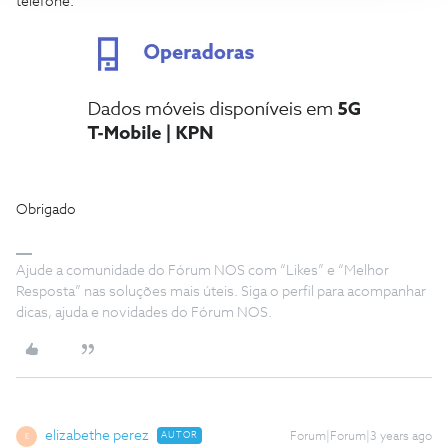
telefone.
Obrigado
Ajude a comunidade do Fórum NOS com “Likes” e “Melhor
Resposta” nas soluções mais úteis. Siga o perfil para acompanhar
dicas, ajuda e novidades do Fórum NOS.
elizabethe perez
AUTOR
Forum|Forum|3 years ago
E