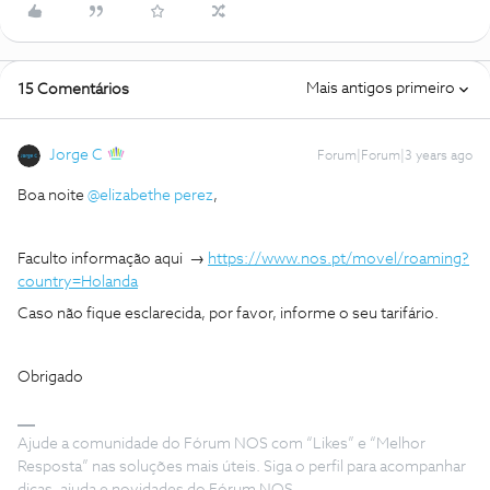
Mais antigos primeiro
15 Comentários
Jorge C
Forum|Forum|3 years ago
Boa noite
@elizabethe perez
,
Faculto informação aqui →
https://www.nos.pt/movel/roaming?
country=Holanda
Caso não fique esclarecida, por favor, informe o seu tarifário.
Obrigado
Ajude a comunidade do Fórum NOS com “Likes” e “Melhor
Resposta” nas soluções mais úteis. Siga o perfil para acompanhar