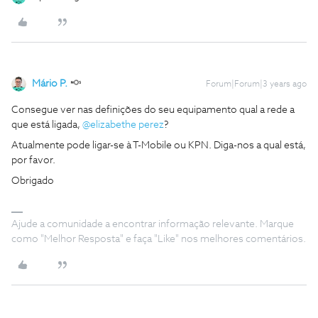
Mário P.
Forum|Forum|3 years ago
Consegue ver nas definições do seu equipamento qual a rede a
que está ligada,
@elizabethe perez
?
Atualmente pode ligar-se à T-Mobile ou KPN. Diga-nos a qual está,
por favor.
Obrigado
Ajude a comunidade a encontrar informação relevante. Marque
como "Melhor Resposta" e faça "Like" nos melhores comentários.