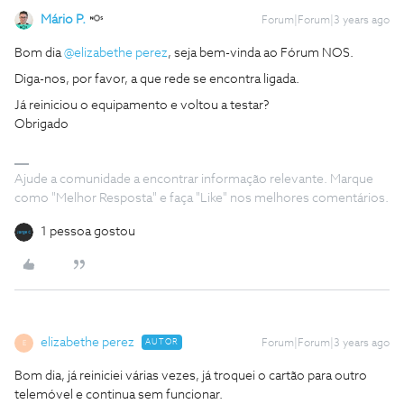
Mário P.
Forum|Forum|3 years ago
Bom dia
@elizabethe perez
, seja bem-vinda ao Fórum NOS.
Diga-nos, por favor, a que rede se encontra ligada.
Já reiniciou o equipamento e voltou a testar?
Obrigado
Ajude a comunidade a encontrar informação relevante. Marque
como "Melhor Resposta" e faça "Like" nos melhores comentários.
1 pessoa gostou
elizabethe perez
AUTOR
Forum|Forum|3 years ago
E
Bom dia, já reiniciei várias vezes, já troquei o cartão para outro
telemóvel e continua sem funcionar.