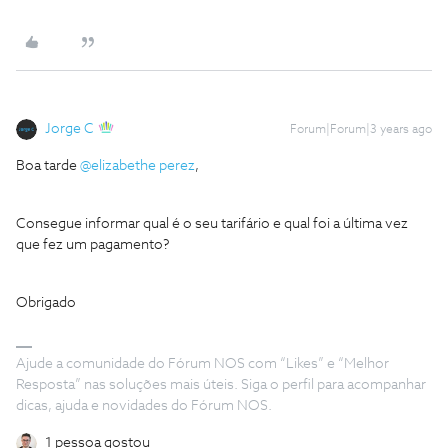
Jorge C
Forum|Forum|3 years ago
Boa tarde
@elizabethe perez
,
Consegue informar qual é o seu tarifário e qual foi a última vez
que fez um pagamento?
Obrigado
Ajude a comunidade do Fórum NOS com “Likes” e “Melhor
Resposta” nas soluções mais úteis. Siga o perfil para acompanhar
dicas, ajuda e novidades do Fórum NOS.
1 pessoa gostou