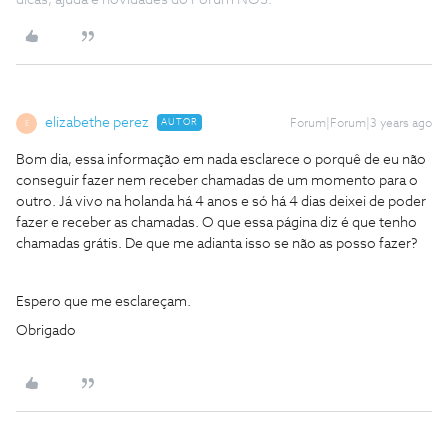
dicas, ajuda e novidades do Fórum NOS.
elizabethe perez
AUTOR
Forum|Forum|3 years ago
E
Bom dia, essa informação em nada esclarece o porquê de eu não
conseguir fazer nem receber chamadas de um momento para o
outro. Já vivo na holanda há 4 anos e só há 4 dias deixei de poder
fazer e receber as chamadas. O que essa página diz é que tenho
chamadas grátis. De que me adianta isso se não as posso fazer?
Espero que me esclareçam.
Obrigado