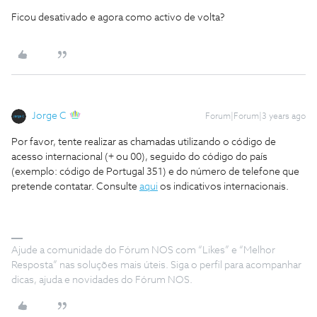
Ficou desativado e agora como activo de volta?
Jorge C
Forum|Forum|3 years ago
Por favor, tente realizar as chamadas utilizando o código de
acesso internacional (+ ou 00), seguido do código do país
(exemplo: código de Portugal 351) e do número de telefone que
pretende contatar. Consulte
aqui
os indicativos internacionais.
Ajude a comunidade do Fórum NOS com “Likes” e “Melhor
Resposta” nas soluções mais úteis. Siga o perfil para acompanhar
dicas, ajuda e novidades do Fórum NOS.