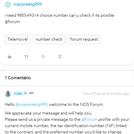
manpreetgill99
M
i need 985549314 choice number can u check if its posible
@forum
Telemovel
number check
forum request
1 Comentário
João H.
Forum|Forum|8 months ago
Hello ​
@manpreetgill99
, welcome to the NOS Forum.
We appreciate your message and will help you.
Please send us a private message to the ​
@Fórum
profile with your
current mobile number, the tax identification number (NIF) linked
to the contract, and the preferred number you’d like to change.