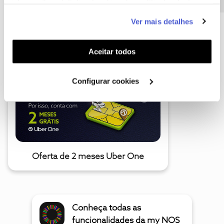
informação estatística (cookies de analítica), adaptar
este serviço às suas preferências e apresentar-lhe
Ver mais detalhes
funcionalidades (cookies de personalização e
A poupança que COMBINA
funcionalidade) e adaptar anúncios aos seus interesses
(cookies de publicidade personalizada). Pode gerir a
Aceitar todos
utilização dos cookies clicando em "
Configurar
Cookies
".
Configurar cookies
Oferta de 2 meses Uber One
Conheça todas as
funcionalidades da my NOS