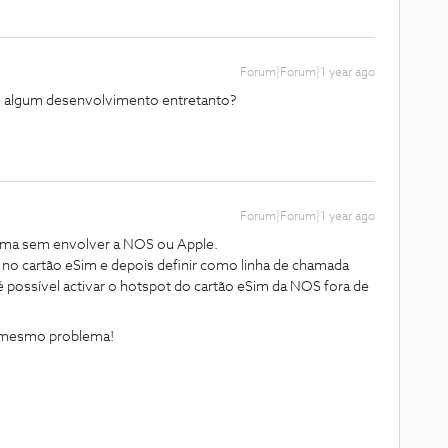
Forum|Forum|1 year ago
algum desenvolvimento entretanto?
Forum|Forum|1 year ago
lema sem envolver a NOS ou Apple.
 no cartão eSim e depois definir como linha de chamada
á é possível activar o hotspot do cartão eSim da NOS fora de
o mesmo problema!