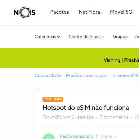
Pacotes
Net Fibra
Móvel 5G
Grupos
As
Categorias
Centro de Ajuda
Vishing | Phish
Comunidade
Produtos e serviços
Telemóvel N
PERGUNTA
Hotspot do eSIM não funciona
Forum|Forum|2 years ago
7 comentários
33
Pedro Faria Blanc
Kilobyte