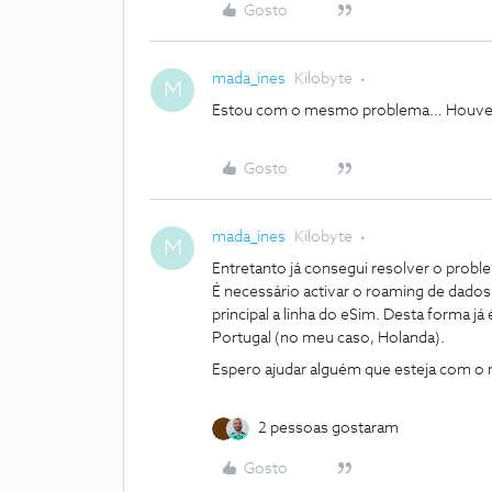
Gosto
mada_ines
Kilobyte
M
Estou com o mesmo problema… Houve 
Gosto
mada_ines
Kilobyte
M
Entretanto já consegui resolver o prob
É necessário activar o roaming de dados
principal a linha do eSim. Desta forma j
Portugal (no meu caso, Holanda).
Espero ajudar alguém que esteja com 
2 pessoas gostaram
Gosto