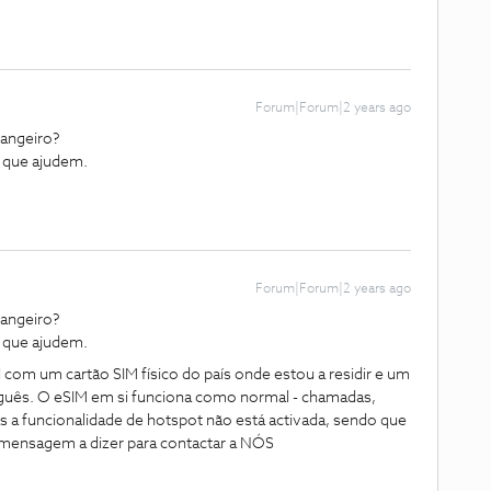
Forum|Forum|2 years ago
trangeiro?
 que ajudem.
Forum|Forum|2 years ago
trangeiro?
 que ajudem.
m um cartão SIM físico do país onde estou a residir e um
ês. O eSIM em si funciona como normal - chamadas,
a funcionalidade de hotspot não está activada, sendo que
mensagem a dizer para contactar a NÓS