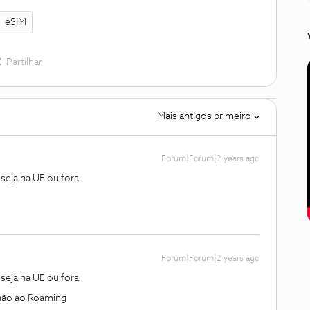
eSIM
Partilhar
Mais antigos primeiro
Forum|Forum|2 years ago
seja na UE ou fora
Forum|Forum|2 years ago
seja na UE ou fora
 não ao Roaming