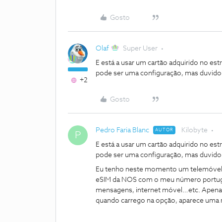
Gosto
Olaf
Super User
E está a usar um cartão adquirido no es
pode ser uma configuração, mas duvido
+2
Gosto
Pedro Faria Blanc
Kilobyte
AUTOR
P
E está a usar um cartão adquirido no es
pode ser uma configuração, mas duvido
Eu tenho neste momento um telemóvel co
eSIM da NOS com o meu número portugu
mensagens, internet móvel…etc. Apenas 
quando carrego na opção, aparece uma 