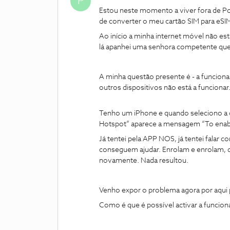
P
Estou neste momento a viver fora de Por
de converter o meu cartão SIM para eSI
Ao início a minha internet móvel não es
lá apanhei uma senhora competente que
A minha questão presente é - a funciona
outros dispositivos não está a funcionar
Tenho um iPhone e quando seleciono a o
Hotspot” aparece a mensagem “To enabl
Já tentei pela APP NOS, já tentei falar c
conseguem ajudar. Enrolam e enrolam, dize
novamente. Nada resultou.
Venho expor o problema agora por aqui p
Como é que é possível activar a funcion