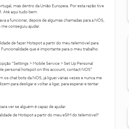
tugal, mas dentro da União Europeia. Por esta razão tive
M. Até aqui tudo bem.
tava a funcionar, depois de algumas chamadas para a NÓS,
 me conseguiu ajudar.
lidade de fazer Hotspot a partir do meu telemóvel para
. Funcionalidade que é importante para o meu trabalho.
pção “Settings > Mobile Service > Set Up Personal
e personal hotspot on this account, contact NOS”
om os chat bots da NOS, já liguei várias vezes e nunca me
m para desligar e voltar a ligar, para esperar e tentar
ara ver se alguém é capaz de ajudar:
alidade de Hotspot a partir do meu eSIM do telemóvel?