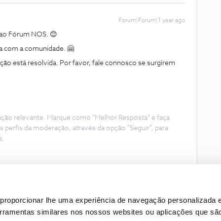
Forum|Forum|1 year ago
a ao Fórum NOS. 😊
a com a comunidade. 🤗
ção está resolvida. Por favor, fale connosco se surgirem
ação relevante. Marque como "Melhor Resposta" e faça
s perfis da moderação, através da opção "Seguir", para
s.
proporcionar lhe uma experiência de navegação personalizada e
erramentas similares nos nossos websites ou aplicações que sã