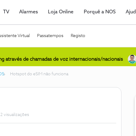
TV
Alarmes
Loja Online
Porquê a NOS
Aju
sistente Virtual
Passatempos
Registo
ing através de chamadas de voz internacionais/nacionais
OS
Hotspot do eSIM não funciona
2 visualizações