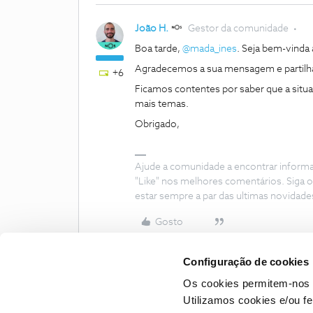
João H.
Gestor da comunidade
Boa tarde, ​
@mada_ines
. Seja bem-vind
Agradecemos a sua mensagem e partilh
+6
Ficamos contentes por saber que a situa
mais temas.
Obrigado,
Ajude a comunidade a encontrar inform
"Like" nos melhores comentários. Siga o
estar sempre a par das ultimas novidade
Gosto
Configuração de cookies
Os cookies permitem-nos 
Utilizamos cookies e/ou f