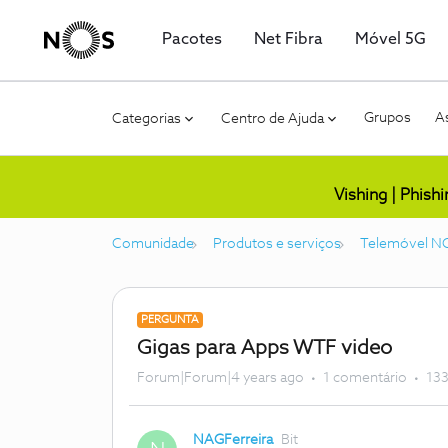
Pacotes
Net Fibra
Móvel 5G
Grupos
As
Categorias
Centro de Ajuda
Vishing | Phish
Comunidade
Produtos e serviços
Telemóvel N
PERGUNTA
Gigas para Apps WTF video
Forum|Forum|4 years ago
1 comentário
133
NAGFerreira
Bit