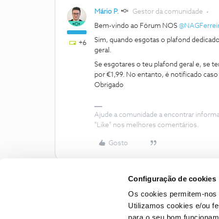
Mário P.
Gestor da comunidade
Bem-vindo ao Fórum NOS
@NAGFerrei
Sim, quando esgotas o plafond dedicado
+6
geral.
Se esgotares o teu plafond geral e, se t
por €1,99. No entanto, é notificado caso
Obrigado
Ajude a comunidade a encontrar inform
"Like" nos melhores comentários.
Gosto
Configuração de cookies
Os cookies permitem-nos 
Utilizamos cookies e/ou f
para o seu bom funcioname