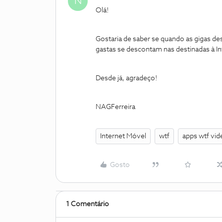
N
Olá!
Gostaria de saber se quando as gigas d
gastas se descontam nas destinadas à Int
Desde já, agradeço!
NAGFerreira
Internet Móvel
wtf
apps wtf vid
Gosto
1 Comentário