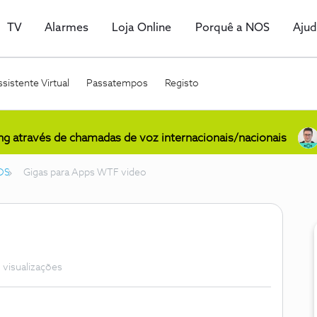
TV
Alarmes
Loja Online
Porquê a NOS
Aju
sistente Virtual
Passatempos
Registo
ing através de chamadas de voz internacionais/nacionais
OS
Gigas para Apps WTF video
 visualizações