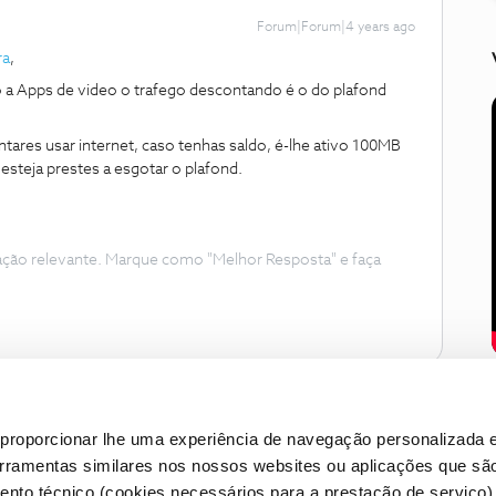
Forum|Forum|4 years ago
ra
,
 a Apps de video o trafego descontando é o do plafond
entares usar internet, caso tenhas saldo, é-lhe ativo 100MB
 esteja prestes a esgotar o plafond.
ação relevante. Marque como "Melhor Resposta" e faça
proporcionar lhe uma experiência de navegação personalizada e
erramentas similares nos nossos websites ou aplicações que sã
nto técnico (cookies necessários para a prestação de serviço)