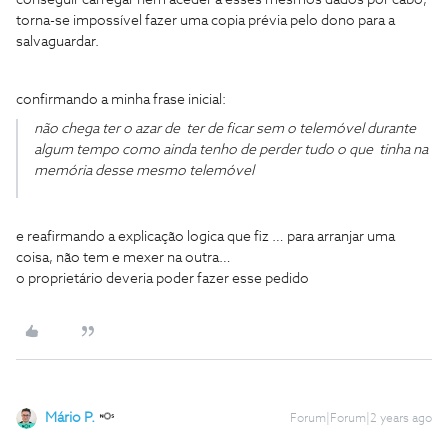
conseguir carregar nem aceder a esses mesmos dados por cabo,
torna-se impossível fazer uma copia prévia pelo dono para a
salvaguardar.
confirmando a minha frase inicial:
não chega ter o azar de ter de ficar sem o telemóvel durante
algum tempo como ainda tenho de perder tudo o que tinha na
memória desse mesmo telemóvel
e reafirmando a explicação logica que fiz … para arranjar uma
coisa, não tem e mexer na outra…
o proprietário deveria poder fazer esse pedido
Mário P.
Forum|Forum|2 years ago