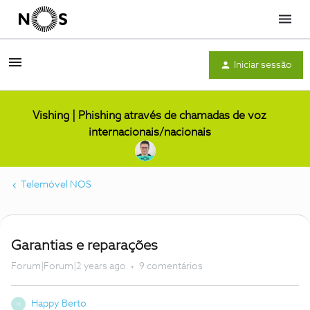
Menu
Iniciar sessão
Vishing | Phishing através de chamadas de voz
internacionais/nacionais
Telemóvel NOS
Garantias e reparações
Forum|Forum|2 years ago
9 comentários
Happy Berto
H