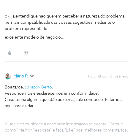
ok, já entendi que não querem perceber a natureza do problema,
nem a incompatibilidade das vossas sugestões mediante o
problema apresentado…
excelente modelo de negócio...
Mário P.
Forum|Forum|1 year ago
Boa tarde,
@Happy Berto
.
Respondemos e esclarecemos em conformidade.
Caso tenha alguma questão adicional, fale connosco. Estamos
aqui para ajudar.
Ajude a comunidade a encontrar informação relevante. Marque
como "Melhor Resposta" e faça "Like" nos melhores comentários.