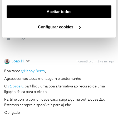
funcionalidade) e adaptar anúncios aos seus interesses
Ajude a comunidade do Fórum NOS com “Likes” e “Melhor
(cookies de publicidade personalizada). Pode gerir a
Aceitar todos
Resposta” nas soluções mais úteis. Siga o perfil para acompanhar
utilização dos cookies clicando em "
Configurar
dicas, ajuda e novidades do Fórum NOS.
Cookies
".
Configurar cookies
1 pessoa gostou
João H.
Forum|Forum|2 years ago
Boa tarde
@Happy Berto
,
Agradecemos a sua mensagem e testemunho.
O
@Jorge C
partilhou uma boa alternativa ao recurso de uma
ligação física para o efeito.
Partilhe com a comunidade caso surja alguma outra questão.
Estamos sempre disponíveis para ajudar.
Obrigado