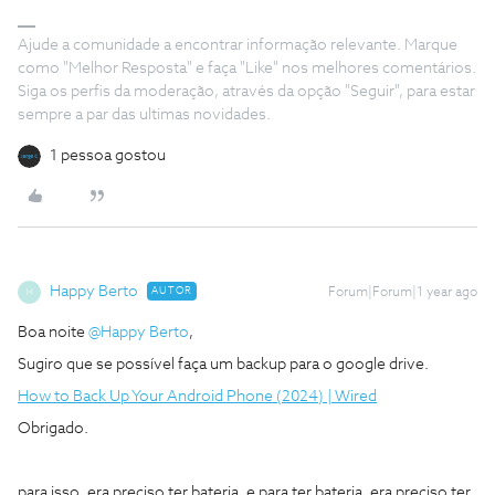
Ajude a comunidade a encontrar informação relevante. Marque
como "Melhor Resposta" e faça "Like" nos melhores comentários.
Siga os perfis da moderação, através da opção "Seguir", para estar
sempre a par das ultimas novidades.
1 pessoa gostou
Happy Berto
AUTOR
Forum|Forum|1 year ago
H
Boa noite
@Happy Berto
,
Sugiro que se possível faça um backup para o google drive.
How to Back Up Your Android Phone (2024) | Wired
Obrigado.
para isso, era preciso ter bateria, e para ter bateria, era preciso ter