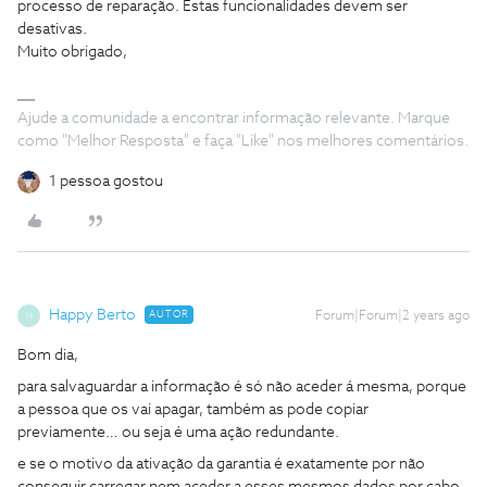
processo de reparação. Estas funcionalidades devem ser
desativas.
Muito obrigado,
Ajude a comunidade a encontrar informação relevante. Marque
como "Melhor Resposta" e faça "Like" nos melhores comentários.
1 pessoa gostou
Happy Berto
AUTOR
Forum|Forum|2 years ago
H
Bom dia,
para salvaguardar a informação é só não aceder á mesma, porque
a pessoa que os vai apagar, também as pode copiar
previamente… ou seja é uma ação redundante.
e se o motivo da ativação da garantia é exatamente por não