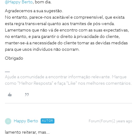
@Happy Berto
, bom dia.
Agradecemos a sua sugestão.
No entanto, parece-nos aceitável e compreensível, que exista
esta regra transversal quanto aos tramites de pós-venda.
Lamentamos que não vá de encontro com as suas expectativas,
no entanto, e para garantir o direito à privacidade do cliente,
manter-se-á a necessidade do cliente tomar as devidas medidas
para que usos indivíduos não ocorram.
Obrigado
Ajude a comunidade a encontrar informação relevante. Marque
como "Melhor Resposta" e faça "Like" nos melhores comentários.
Happy Berto
AUTOR
Forum|Forum|2 years ago
H
lamento reiterar, mas…