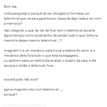
Bom dia,
vinha perguntar o porquê de ser obrigatório formatar um
telemóvel que vai para garantia por causa de algo nada a ver com
a memória!?
não chega ter o azar de ter de ficar sem o telemóvel durante
algum tempo como ainda tenho de perder tudo o que tinha na
memória desse mesmo telemóvel…!?
imaginem ir a um mecânico para trocar a bateria do carro, e o
mecânico deita fora tudo o que está na bagageira…
ou pedirem para um eletricista arranjar o quadro da casa, e ele
esvazia o sótão e deita tudo fora…
soa estúpido não soa!?
agora imaginem isto num telemóvel -_-
porquê!?