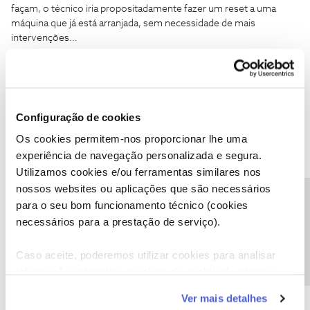
façam, o técnico iria propositadamente fazer um reset a uma
máquina que já está arranjada, sem necessidade de mais
intervenções…
estou só a tentar mostrar o quão ridículo é essa necessidade
neste caso por exemplo
Configuração de cookies
1 pessoa gostou
Os cookies permitem-nos proporcionar lhe uma
experiência de navegação personalizada e segura.
Utilizamos cookies e/ou ferramentas similares nos
nossos websites ou aplicações que são necessários
Precisa de ajuda?
Jorge C
para o seu bom funcionamento técnico (cookies
Forum|Forum|2 years ago
necessários para a prestação de serviço).
Boa noite
@Happy Berto
,
Sugiro que se possível faça um backup para o google drive.
Caso aceite, poderemos utilizar cookies para analisar
How to Back Up Your Android Phone (2024) | Wired
informação estatística (cookies de analítica), adaptar
este serviço às suas preferências e apresentar-lhe
Obrigado.
Ver mais detalhes
funcionalidades (cookies de personalização e