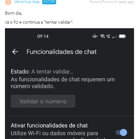
Verónica dias
AUTOR
Forum|Forum|4 years ago
V
Bom dia,
Já o fiz e continua a "tentar validar*.