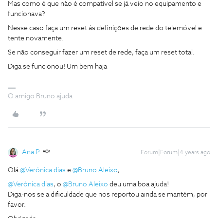
Mas como é que não é compatível se já veio no equipamento e
funcionava?
Nesse caso faça um reset ás definições de rede do telemóvel e
tente novamente.
Se não conseguir fazer um reset de rede, faça um reset total.
Diga se funcionou! Um bem haja
O amigo Bruno ajuda
Ana P.
Forum|Forum|4 years ago
Olá
@Verónica dias
e
@Bruno Aleixo
,
@Verónica dias
, o
@Bruno Aleixo
deu uma boa ajuda!
Diga-nos se a dificuldade que nos reportou ainda se mantém, por
favor.