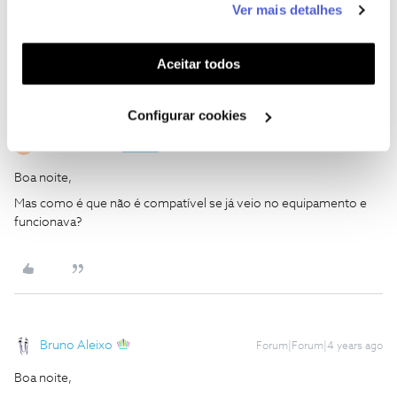
Ver mais detalhes
funcionalidades (cookies de personalização e
O amigo Bruno ajuda
funcionalidade) e adaptar anúncios aos seus interesses
(cookies de publicidade personalizada). Pode gerir a
Aceitar todos
utilização dos cookies clicando em "
Configurar
Cookies
".
Configurar cookies
Verónica dias
AUTOR
Forum|Forum|4 years ago
V
Boa noite,
Mas como é que não é compatível se já veio no equipamento e
funcionava?
Bruno Aleixo
Forum|Forum|4 years ago
Boa noite,