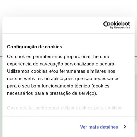
Configuração de cookies
Os cookies permitem-nos proporcionar lhe uma
experiência de navegação personalizada e segura.
Guimas
RESPOSTA
Forum|Forum|1 year ago
Utilizamos cookies e/ou ferramentas similares nos
nossos websites ou aplicações que são necessários
Faça só um comentário. Se quiser adicionar mais informação tem
Precisa de ajuda?
do lado direito do seu comentário “ 3 bolinhas “ para poder editar
para o seu bom funcionamento técnico (cookies
o texto.
necessários para a prestação de serviço).
Se está a falar do relógio vê este link aqui:
https://www.nos.pt/movel/iot/smartwatches-
Caso aceite, poderemos utilizar cookies para analisar
conectados#smart-number
informação estatística (cookies de analítica), adaptar
este serviço às suas preferências e apresentar-lhe
Ver mais detalhes
funcionalidades (cookies de personalização e
funcionalidade) e adaptar anúncios aos seus interesses