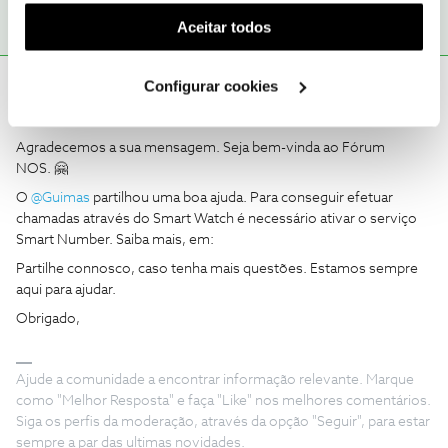
(cookies de publicidade personalizada). Pode gerir a
Aceitar todos
utilização dos cookies clicando em "
Configurar
Cookies
".
João H.
Configurar cookies
Forum|Forum|1 year ago
Bom dia, ​
@Ana Teresa Teixeira
. 😊
Agradecemos a sua mensagem. Seja bem-vinda ao Fórum
NOS. 🤗
O ​
@Guimas
partilhou uma boa ajuda. Para conseguir efetuar
chamadas através do Smart Watch é necessário ativar o serviço
Smart Number. Saiba mais, em:
Partilhe connosco, caso tenha mais questões. Estamos sempre
aqui para ajudar.
Obrigado,
Ajude a comunidade a encontrar informação relevante. Marque
como "Melhor Resposta" e faça "Like" nos melhores comentários.
Siga os perfis da moderação, através da opção "Seguir", para estar
sempre a par das ultimas novidades.