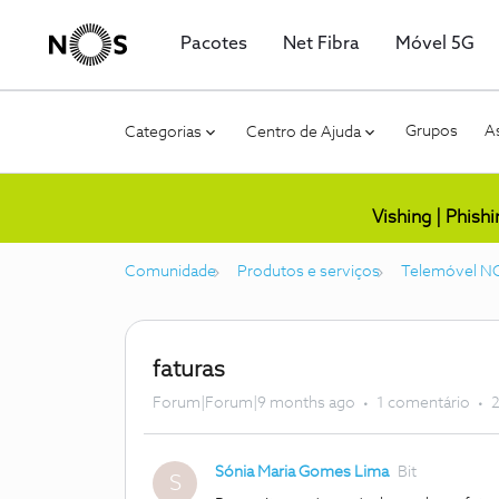
Pacotes
Net Fibra
Móvel 5G
Grupos
As
Categorias
Centro de Ajuda
Vishing | Phish
Comunidade
Produtos e serviços
Telemóvel N
faturas
Forum|Forum|9 months ago
1 comentário
2
Sónia Maria Gomes Lima
Bit
S