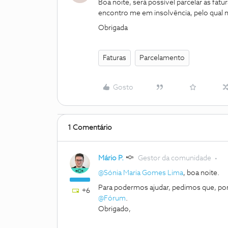
Boa noite, será possível parcelar as fat
encontro me em insolvência, pelo qual n
Obrigada
Faturas
Parcelamento
Gosto
1 Comentário
Mário P.
Gestor da comunidade
@Sónia Maria Gomes Lima
, boa noite.
Para podermos ajudar, pedimos que, por 
+6
@Fórum
.
Obrigado,