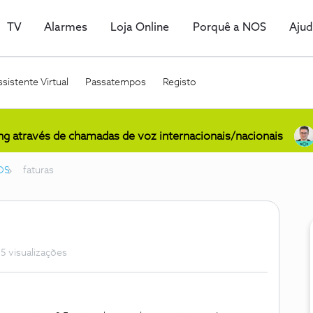
TV
Alarmes
Loja Online
Porquê a NOS
Aju
sistente Virtual
Passatempos
Registo
ing através de chamadas de voz internacionais/nacionais
OS
faturas
5 visualizações