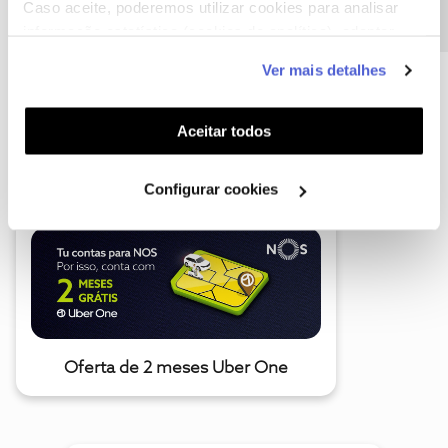
Caso aceite, poderemos utilizar cookies para analisar
informação estatística (cookies de analítica), adaptar
este serviço às suas preferências e apresentar-lhe
Ver mais detalhes
funcionalidades (cookies de personalização e
funcionalidade) e adaptar anúncios aos seus interesses
(cookies de publicidade personalizada). Pode gerir a
A poupança que COMBINA
Aceitar todos
utilização dos cookies clicando em "
Configurar
Cookies
".
Configurar cookies
Oferta de 2 meses Uber One