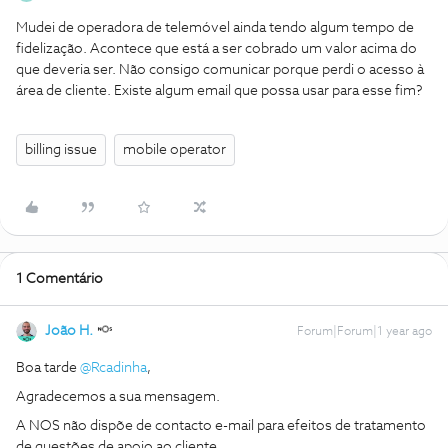
Mudei de operadora de telemóvel ainda tendo algum tempo de
fidelização. Acontece que está a ser cobrado um valor acima do
que deveria ser. Não consigo comunicar porque perdi o acesso à
área de cliente. Existe algum email que possa usar para esse fim?
billing issue
mobile operator
1 Comentário
João H.
Forum|Forum|1 year ago
Boa tarde ​
@Rcadinha
,
Agradecemos a sua mensagem.
A NOS não dispõe de contacto e-mail para efeitos de tratamento
de questões de apoio ao cliente.