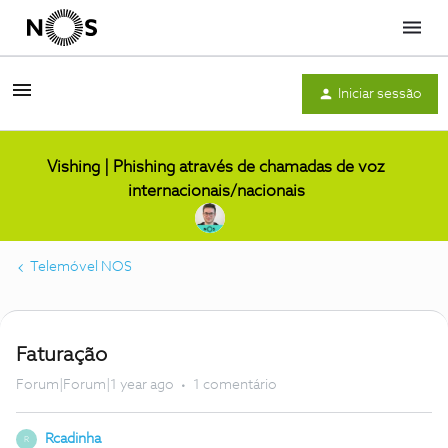
Menu
Iniciar sessão
Vishing | Phishing através de chamadas de voz
internacionais/nacionais
Telemóvel NOS
Faturação
Forum|Forum|1 year ago
1 comentário
Rcadinha
R