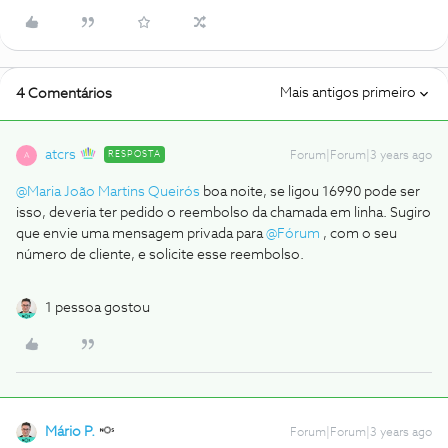
Mais antigos primeiro
4 Comentários
atcrs
RESPOSTA
Forum|Forum|3 years ago
A
@Maria João Martins Queirós
boa noite, se ligou 16990 pode ser
isso, deveria ter pedido o reembolso da chamada em linha. Sugiro
que envie uma mensagem privada para
@Fórum
, com o seu
número de cliente, e solicite esse reembolso.
1 pessoa gostou
Mário P.
Forum|Forum|3 years ago