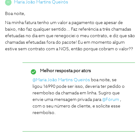
Maria João Martins Queirós
M
Boa noite,
Na minha fatura tenho um valor a pagamento que apesar de
baixo, não faz qualquer sentido... Faz referência a três chamadas
efetuadas no dia em que renegociei o meu contrato, e diz que são
chamadas efetuadas fora do pacote! Eu em momento algum
estive sem contrato com a NOS, então porque cobram o valor??
Melhor resposta por
atcrs
@Maria João Martins Queirós
boa noite, se
ligou 16990 pode ser isso, deveria ter pedido o
reembolso da chamada em linha. Sugiro que
envie uma mensagem privada para
@Fórum
,
com o seu número de cliente, e solicite esse
reembolso.