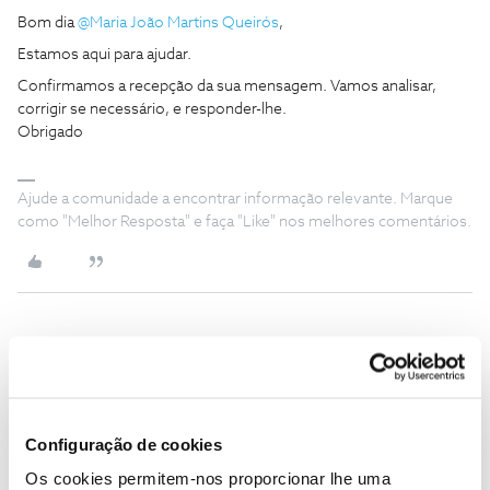
Bom dia
@Maria João Martins Queirós
,
Estamos aqui para ajudar.
Confirmamos a recepção da sua mensagem. Vamos analisar,
corrigir se necessário, e responder-lhe.
Obrigado
Ajude a comunidade a encontrar informação relevante. Marque
como "Melhor Resposta" e faça "Like" nos melhores comentários.
Maria João Martins Queirós
AUTOR
Forum|Forum|3 years ago
M
Boa tarde
@Mário P.
Ja conseguiu ver a situação acima referida?
Configuração de cookies
Os cookies permitem-nos proporcionar lhe uma