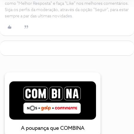
como "Melhor Resposta" e faça "Like" nos melhores comentários.
Siga os perfis da moderação, através da opção "Seguir", para estar
sempre a par das ultimas novidades.
A poupança que COMBINA