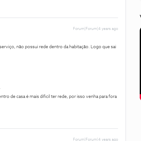
Forum|Forum|4 years ago
rviço, não possui rede dentro da habitação. Logo que sai
.
ro de casa é mais dificil ter rede, por isso venha para fora
Forum|Forum|4 years ago