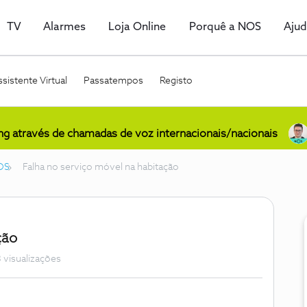
TV
Alarmes
Loja Online
Porquê a NOS
Aju
sistente Virtual
Passatempos
Registo
ing através de chamadas de voz internacionais/nacionais
OS
Falha no serviço móvel na habitação
ção
 visualizações