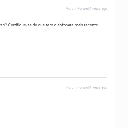
Forum|Forum|4 years ago
ão? Certifique-se de que tem o software mais recente
Forum|Forum|4 years ago