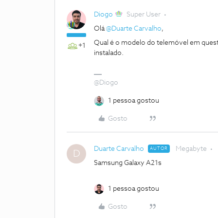
Diogo
Super User
Olá
@Duarte Carvalho
,
Qual é o modelo do telemóvel em quest
+1
instalado.
@Diogo
1 pessoa gostou
Gosto
Duarte Carvalho
Megabyte
AUTOR
D
Samsung Galaxy A21s
1 pessoa gostou
Gosto