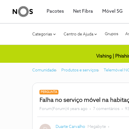
Pacotes
Net Fibra
Móvel 5G
Grupos
As
Categorias
Centro de Ajuda
Vishing | Phish
Comunidade
Produtos e serviços
Telemóvel N
PERGUNTA
Falha no serviço móvel na habita
Forum|Forum|4 years ago
7 comentários
93
Duarte Carvalho
Megabyte