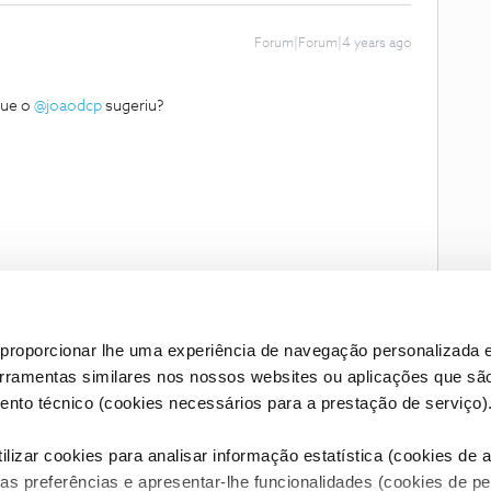
Forum|Forum|4 years ago
que o
@joaodcp
sugeriu?
proporcionar lhe uma experiência de navegação personalizada e
erramentas similares nos nossos websites ou aplicações que sã
nto técnico (cookies necessários para a prestação de serviço)
lizar cookies para analisar informação estatística (cookies de an
as preferências e apresentar-lhe funcionalidades (cookies de p
Condições do Fórum NOS
Accessibility statement