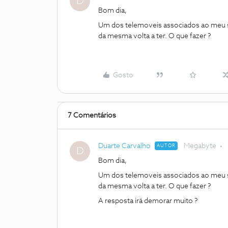
D
Bom dia,
Um dos telemoveis associados ao meu se
da mesma volta a ter. O que fazer ?
Gosto
7 Comentários
Duarte Carvalho
Megabyte
AUTOR
D
Bom dia,
Um dos telemoveis associados ao meu se
da mesma volta a ter. O que fazer ?
A resposta irá demorar muito ?