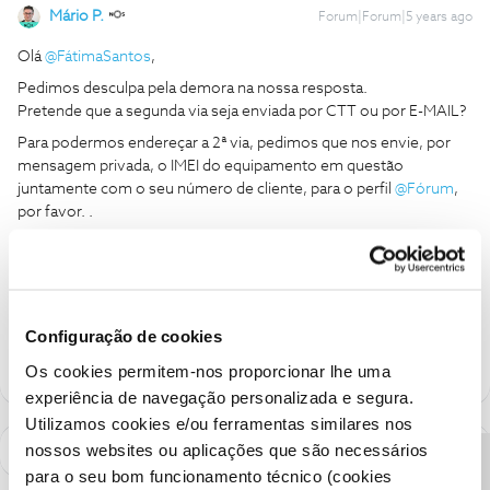
Mário P.
Forum|Forum|5 years ago
Olá
@FátimaSantos
,
Pedimos desculpa pela demora na nossa resposta.
Pretende que a segunda via seja enviada por CTT ou por E-MAIL?
Para podermos endereçar a 2ª via, pedimos que nos envie, por
mensagem privada, o IMEI do equipamento em questão
juntamente com o seu número de cliente, para o perfil
@Fórum
,
por favor. .
Obrigado
Ajude a comunidade a encontrar informação relevante. Marque
como "Melhor Resposta" e faça "Like" nos melhores comentários.
Configuração de cookies
Os cookies permitem-nos proporcionar lhe uma
experiência de navegação personalizada e segura.
Utilizamos cookies e/ou ferramentas similares nos
nossos websites ou aplicações que são necessários
para o seu bom funcionamento técnico (cookies