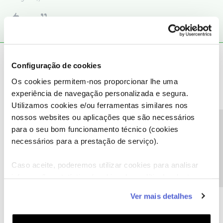
Tiago C.
Forum|Forum|6 years ago
Configuração de cookies
Bem-vindo ao Fórum NOS,
@Cebolinha
.
Os cookies permitem-nos proporcionar lhe uma
experiência de navegação personalizada e segura.
O
@C24XXXX201
deu uma boa ajuda.
Utilizamos cookies e/ou ferramentas similares nos
Caso esteja perto de esgotar o seu plafond de SMS/Voz é
nossos websites ou aplicações que são necessários
notificado por SMS.
Precisa de ajuda?
para o seu bom funcionamento técnico (cookies
necessários para a prestação de serviço).
Ajude a comunidade a encontrar informação relevante. Marque
como "Melhor Resposta" e faça "Like" nos melhores comentários.
Caso aceite, poderemos utilizar cookies para analisar
informação estatística (cookies de analítica), adaptar
este serviço às suas preferências e apresentar-lhe
Ver mais detalhes
funcionalidades (cookies de personalização e
funcionalidade) e adaptar anúncios aos seus interesses
Cebolinha
AUTOR
Forum|Forum|6 years ago
C