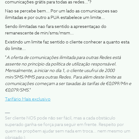
comunicações grátis para todas as redes..."?
Nao se percebe bem... Por um lado as comunicaçoes sao
ilimitadas e por outro a PUA estabelece um limite…
Sendo ilimitadas nao fara sentido a apresentaçao do
remanescente de min/sms/msm…
Existindo um limite faz sentido o cliente conhecer a quanto esta
do limite...
"
A oferta de comunicações ilimitada para outras Redes está
assente no princípio da política de utilização responsável.
Mensalmente, a iniciar no dia 1, o cliente usufrui de 2000
min/SMS/MMS para outras Redes. Para além deste limite as
comunicações começam a ser taxadas às tarifas de €0,099/Min e
€0,079/SMS
."
Tarifário Mais exclusivo
Ser cliente NOS pode não ser fácil, mas a cada obstáculo
superado ganha-se força para seguir em frente. Respeito por
quem se propõem ajudar sem nada em troca... nem mesmo um
obrigado;)