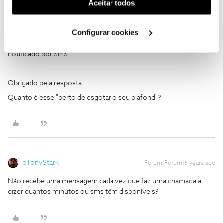
(cookies de publicidade personalizada). Pode gerir a
Aceitar todos
utilização dos cookies clicando em "
Configurar
Bem-vindo ao Fórum NOS,
@Cebolinha
.
Cookies
".
O
@C24XXXX201
deu uma boa ajuda.
Configurar cookies
Caso esteja perto de esgotar o seu plafond de SMS/Voz é
notificado por SMS.
Obrigado pela resposta.
Quanto é esse "perto de esgotar o seu plafond"?
oTonyStark
Forum|Forum|6 years ago
Não recebe uma mensagem cada vez que faz uma chamada a
dizer quantos minutos ou sms têm disponíveis?