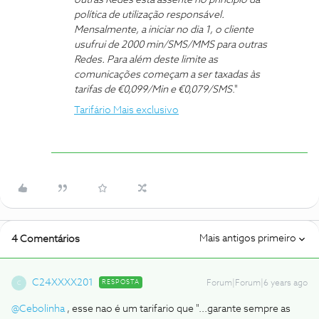
outras Redes está assente no princípio da
política de utilização responsável.
Mensalmente, a iniciar no dia 1, o cliente
usufrui de 2000 min/SMS/MMS para outras
Redes. Para além deste limite as
comunicações começam a ser taxadas às
tarifas de €0,099/Min e €0,079/SMS
."
Tarifário Mais exclusivo
Mais antigos primeiro
4 Comentários
C24XXXX201
RESPOSTA
Forum|Forum|6 years ago
C
@Cebolinha
, esse nao é um tarifario que "...garante sempre as