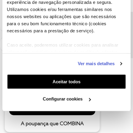
experiência de navegação personalizada e segura.
ao fim do mês. Estou só à espera que acabe a fidelização e mudo-
Utilizamos cookies e/ou ferramentas similares nos
me para melhor.
nossos websites ou aplicações que são necessários
Precisa de ajuda?
para o seu bom funcionamento técnico (cookies
necessários para a prestação de serviço).
Caso aceite, poderemos utilizar cookies para analisar
informação estatística (cookies de analítica), adaptar
este serviço às suas preferências e apresentar-lhe
Ver mais detalhes
funcionalidades (cookies de personalização e
funcionalidade) e adaptar anúncios aos seus interesses
(cookies de publicidade personalizada). Pode gerir a
Aceitar todos
utilização dos cookies clicando em "
Configurar
Cookies
".
Configurar cookies
A poupança que COMBINA