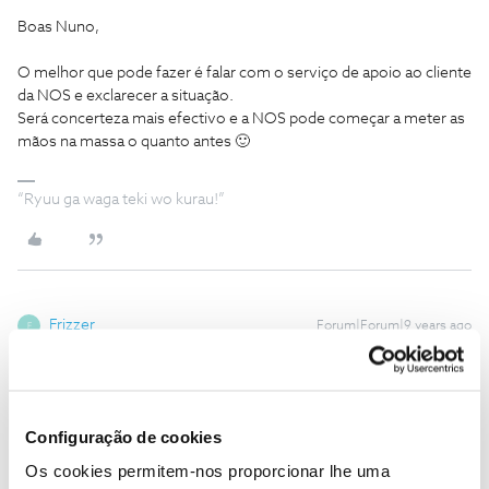
Boas Nuno,
O melhor que pode fazer é falar com o serviço de apoio ao cliente
da NOS e exclarecer a situação.
Será concerteza mais efectivo e a NOS pode começar a meter as
mãos na massa o quanto antes 🙂
“Ryuu ga waga teki wo kurau!”
Frizzer
Forum|Forum|9 years ago
F
Eu estou na zona Esposende/Barcelos (Norte do país) e também
sofro do mesmo problema. A rede é muito fraca. Já experimentei
colocar outro cartão de outra operadora no telefone que dual sim
e a diferença é abismal. A outra operadora com o sinal no
Configuração de cookies
máximo, a Nos com o sinal no minimo. Falara com eles não
Os cookies permitem-nos proporcionar lhe uma
resolve nada. Já o fiz e nada. Só se preocupam é que paguemos